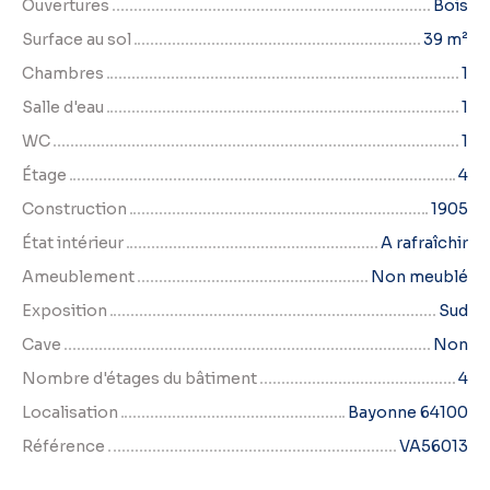
Ouvertures
Bois
Surface au sol
39
m²
Chambres
1
Salle d'eau
1
WC
1
Étage
4
Construction
1905
État intérieur
A rafraîchir
Ameublement
Non meublé
Exposition
Sud
Cave
Non
Nombre d'étages du bâtiment
4
Localisation
Bayonne 64100
Référence
VA56013