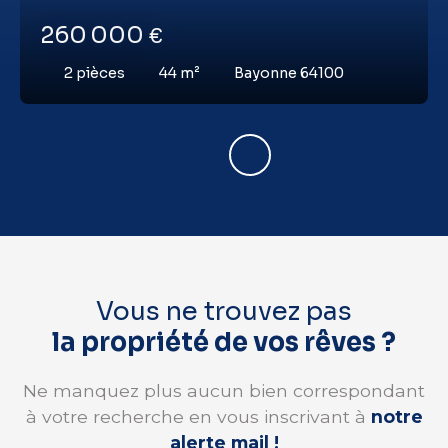
260 000
€
2
pièces
44
m²
Bayonne 64100
Vous ne trouvez pas
la propriété de vos rêves ?
Ne manquez plus aucun bien correspondant
à votre recherche en vous inscrivant à
notre
alerte mail !