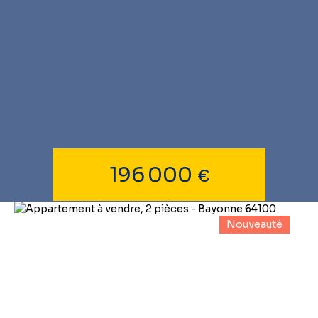
196 000
€
Nouveauté