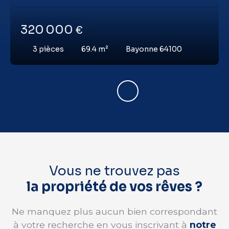
320 000
€
3
pièces
69.4
m²
Bayonne 64100
Vous ne trouvez pas
la propriété de vos rêves ?
Ne manquez plus aucun bien correspondant
à votre recherche en vous inscrivant à
notre