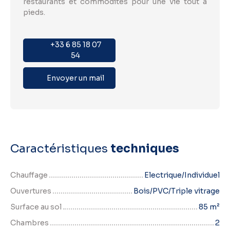
restaurants et commodités pour une vie tout à
pieds.
+33 6 85 18 07
54
Envoyer un mail
Caractéristiques
techniques
Chauffage
Electrique/Individuel
Ouvertures
Bois/PVC/Triple vitrage
Surface au sol
85
m²
Chambres
2