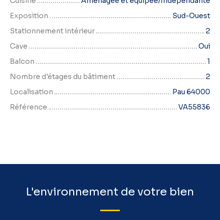
Cuisine
Aménagée et équipée/Indépendante
Exposition
Sud-Ouest
Stationnement intérieur
2
Cave
Oui
Balcon
1
Nombre d'étages du bâtiment
2
Localisation
Pau 64000
Référence
VA55836
L'environnement de votre bien