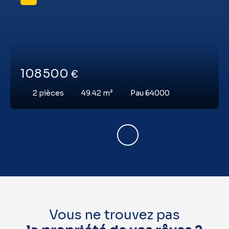
108 500
€
2
pièces
49.42
m²
Pau 64000
Vous ne trouvez pas