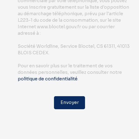
commerciale par voie téléphonique, vous pouvez
vous inscrire gratuitement sur la liste d'opposition
au démarchage téléphonique, prévu par l'article
L223-1 du code de la consommation, sur le site
Internet www.bloctel.gouv.fr ou par courrier
adressé à :
Société Worldline, Service Bloctel, CS 61311, 41013
BLOIS CEDEX.
Pour en savoir plus sur le traitement de vos
données personnelles, veuillez consulter notre
politique de confidentialité
.
Envoyer