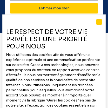
Estimer mon bien
LE RESPECT DE VOTRE VIE
PRIVÉE EST UNE PRIORITÉ
POUR NOUS
Vous ne trouvez pas
Nous utilisons des cookies afin de vous offrir une
le bien de vos rêves ?
expérience optimale et une communication pertinente
sur notre site. Grace à ces technologies, nous pouvons
Ne manquez plus aucun bien correspondant
vous proposer du contenu en rapport avec vos centres
d'intérêt. Ils nous permettent également d'améliorer la
à votre recherche
qualité de nos services et la convivialité de notre site
en vous inscrivant à
notre
alerte mail
!
internet. Nous utiliserons uniquement les données
personnelles pour lesquelles vous avez donné votre
Prénom
accord. Vous pouvez les modifier à n'importe quel
moment via la rubrique ″Gérer les cookies″ en bas de
Nom
notre site, à l'exception des cookies essentiels à son