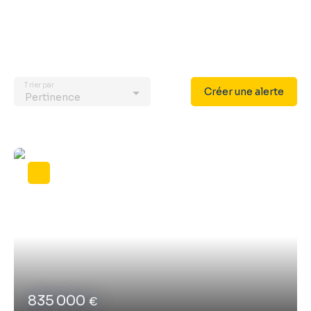
Trier par
Créer une alerte
Pertinence
835 000
€