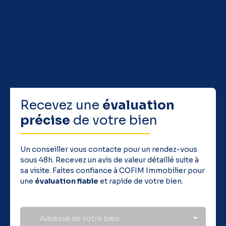
lecteur de badge type VIGIK Logement du rez-de-
chaussée disposent d’un système de détection de
verrouillage intégré Toutes les fenêtres et portes
fenêtres sont en aluminium Parking commandée par
boitier de télécommande VMC hygroréglable de type B
Construction conforme à la Nouvelle Réglementation
Acoustique (NRA), la nouvelleRéglementation
Environnementale (RE 2020)
Recevez une
évaluation
précise
de votre bien
Un conseiller vous contacte pour un rendez-vous
sous 48h. Recevez un avis de valeur détaillé suite à
sa visite. Faites confiance à COFIM Immobilier pour
une
évaluation fiable
et rapide de votre bien.
Adresse de votre bien