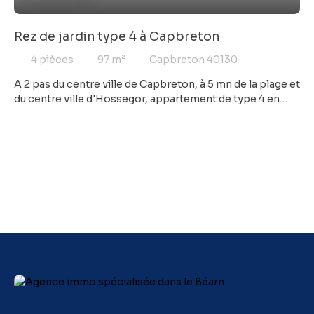
Rez de jardin type 4 à Capbreton
4
pièces
97
m²
Capbreton 40130
A 2 pas du centre ville de Capbreton, à 5 mn de la plage et
du centre ville d'Hossegor, appartement de type 4 en
rez-de-jardin neuf exposé ouest avec vue sur le Boudigau
au calme absolu, dans une copropriété de 4 bâtiments en
R+2 aux dernières normes. Le logement comprend un
séjour ouvert sur la cuisine, 3 chambres, 2 salle d'eau, 1
cellier, 2 wc avec jardin privatif entièrement clos, 1 place
de stationnement extérieur et 1 place de stationnement
en sous-sol. Prestation : Production de chauffage, le
rafraichissement et la production d’eau chaude sanitaire
se feront par pompe à chaleur air/air individuelle Peinture
finition velour aspect lisse sur les murs Peinture finition
mate aux plafonds Placards des entrées, des
dégagements et des chambres seront équipés
Résidence entièrement sécurisée : Système Intratone
pour l’ouverture de la porte principale, avec digicode et