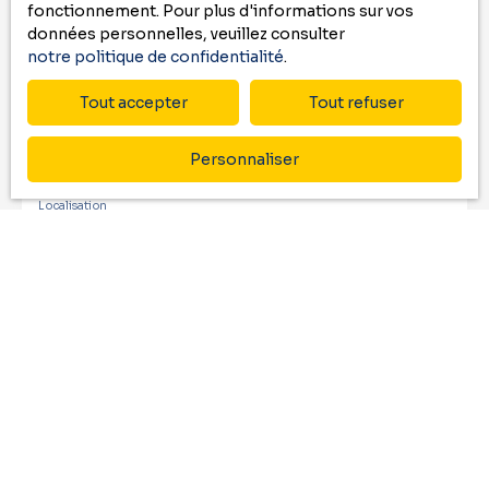
fonctionnement. Pour plus d'informations sur vos
données personnelles, veuillez consulter
Email
notre politique de confidentialité
.
Type d'offre
Tout accepter
Tout refuser
Vente
Type de bien
Personnaliser
Appartement
Localisation
Capbreton (40130)
Budget max (€)
Surface min (m²)
Pièces min
J'accepte le traitement de mes données
personnelles conformément au RGPD. Si vous ne
souhaitez pas faire l'objet de prospection