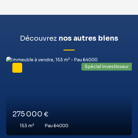
Découvrez
nos autres biens
Spécial investisseur
275 000
€
153
m²
Pau 64000