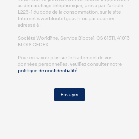
au démarchage téléphonique, prévu par l'article
L223-1 du code de la consommation, sur le site
Internet www.bloctel.gouv.fr ou par courrier
adressé à :
Société Worldline, Service Bloctel, CS 61311, 41013
BLOIS CEDEX.
Pour en savoir plus sur le traitement de vos
données personnelles, veuillez consulter notre
politique de confidentialité
.
Envoyer