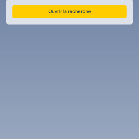
Ouvrir la recherche
Type d'offre
Vente
Type de bien
Immeuble
Localisation
Tarbes (65000)
Budget max (€)
Surface min (m²)
Rechercher