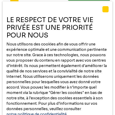
arrivées de fluides déjà existantes. Toiture ardoises
refaite en 2010 et 2012. Taxe foncière : 2500€ A
proximité immédiate des commodités et arrêt de bus.
LE RESPECT DE VOTRE VIE
Stationnement gratuit devant l'immeuble A visiter sans
tarder. N'hésitez pas à me contacter pour planifier une
PRIVÉE EST UNE PRIORITÉ
visite de ce bien ou pour avoir plus de renseignements.
POUR NOUS
COFIM, vous êtes déjà chez vous ! Honoraires charge
vendeur - Agent commercial COFIM Partenaires - Valérie
Nous utilisons des cookies afin de vous offrir une
890 000
€
LAMORA (EI) - Tél. : 06 85 40 70 96 - RSAC Tarbes 332 719
expérience optimale et une communication pertinente
244 - Plus d'informations sur www. cofim-immobilier.
sur notre site. Grace à ces technologies, nous pouvons
com (réf. VI1240) Les informations sur les risques
vous proposer du contenu en rapport avec vos centres
Locaux 670 m² avec bureaux et terrasse -
auxquels ce bien est exposé sont disponibles sur le site
d'intérêt. Ils nous permettent également d'améliorer la
Géorisques : www. georisques. gouv. fr
parkings et 3 garages - maison à rénover
qualité de nos services et la convivialité de notre site
700
m²
Tarbes 65000
internet. Nous utiliserons uniquement les données
LOCAUX 720 m² - TARBES CENTRE - Parking et garages
personnelles pour lesquelles vous avez donné votre
+ maison à rénover Actuellement 670 m² de locaux
accord. Vous pouvez les modifier à n'importe quel
professionnels et bureaux au centre-ville de Tarbes avec
moment via la rubrique ″Gérer les cookies″ en bas de
parking privé et sécurisé de 16 places + 3 garages fermés
notre site, à l'exception des cookies essentiels à son
+ 1 maison de 150 m² à rénover. Pourquoi ne pas
fonctionnement. Pour plus d'informations sur vos
transformer ces locaux en logements ? Bâtiment très
données personnelles, veuillez consulter
lumineux construit en 1996 par architecte, en très bon
notre politique de confidentialité
.