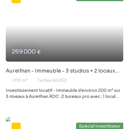
d’environ 48 m2 Les appartements sont loués en meublé.
L’ensemble est actuellement loué, offrant une rentabilité
brute d’environ 14 %, idéal pour un investissement
performant. Emplacement recherché à Tarbes, proche
des commerces et des services. Possibilité d’acquérir en
complément un autre local commercial attenant, offrant
un potentiel de développement supplémentaire. Prix : au
marché DPE en cours A visiter sans tarder
269 000
€
Aureilhan - Immeuble - 3 studios + 2 locaux
pro
200
m²
Tarbes 65000
Investissement locatif - Immeuble d'environ 200 m² sur
3 niveaux à Aureilhan RDC : 2 bureaux pro avec ; 1 local
loué : 430€ pour 38 m² DPE C - 1 local libre 540€ pour 48
m² DPE B 1er étage : 1 T1 de 27 m² loué 380€ DPE D - 1
studio libre de 27 m² avec terrasse 440€ DPE E 2ème
étage : 1 studio mansardé de 25 m² au sol loué 370 € DPE
Spécial investisseur
E - Combles environ 30 m² à aménager en studio avec