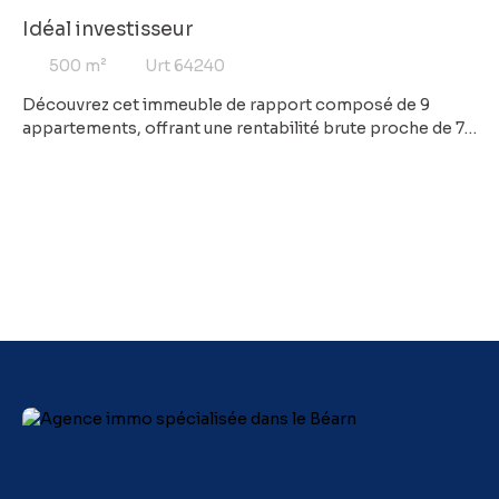
Idéal investisseur
500
m²
Urt 64240
Découvrez cet immeuble de rapport composé de 9
appartements, offrant une rentabilité brute proche de 7
%. Entièrement dédié à l'habitation, cet ensemble
constitue une excellente opportunité pour développer
ou consolider un patrimoine immobilier générant des
revenus locatifs réguliers. L'immeuble bénéficie d'une
bonne occupation locative et présente un fort potentiel
de valorisation à moyen et long terme. Sa configuration
permet une gestion simplifiée tout en assurant une
diversification du risque locatif grâce aux différents
logements. Les atouts : Immeuble composé de 9
logementsRevenus locatifs immédiatsRentabilité brute
proche de 7 %Investissement patrimonial
sécuriséPotentiel de valorisationDossier complet, état
locatif et informations financières disponibles sur
demande. Contactez-nous dès aujourd'hui pour obtenir
davantage d'informations et organiser une visite.