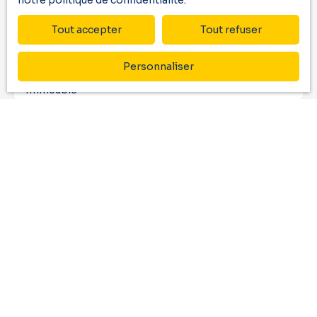
notre politique de confidentialité
.
Email
Tout accepter
Tout refuser
Type d'offre
Vente
Personnaliser
Type de bien
Immeuble
Localisation
Urt (64240)
Budget max (€)
Surface min (m²)
J'accepte le traitement de mes données
personnelles conformément au RGPD. Si vous ne
souhaitez pas faire l'objet de prospection
commerciale par voie téléphonique, vous pouvez
vous inscrire gratuitement sur la liste d'opposition
au démarchage téléphonique, prévu par l'article