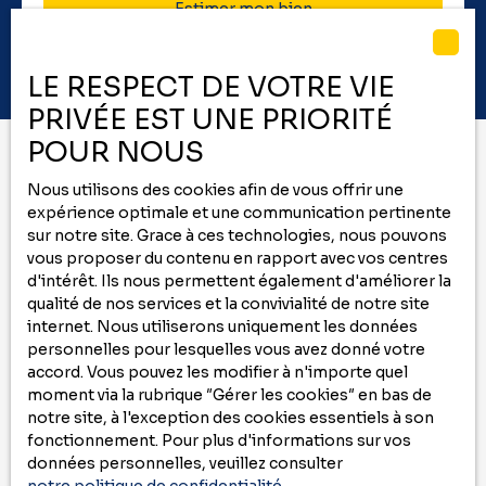
Estimer mon bien
LE RESPECT DE VOTRE VIE
PRIVÉE EST UNE PRIORITÉ
POUR NOUS
Nous utilisons des cookies afin de vous offrir une
Vous ne trouvez pas
expérience optimale et une communication pertinente
le bien de vos rêves ?
sur notre site. Grace à ces technologies, nous pouvons
vous proposer du contenu en rapport avec vos centres
d'intérêt. Ils nous permettent également d'améliorer la
Ne manquez plus aucun bien correspondant
qualité de nos services et la convivialité de notre site
à votre recherche
internet. Nous utiliserons uniquement les données
en vous inscrivant à
notre
alerte mail
!
personnelles pour lesquelles vous avez donné votre
accord. Vous pouvez les modifier à n'importe quel
Prénom
moment via la rubrique ″Gérer les cookies″ en bas de
notre site, à l'exception des cookies essentiels à son
fonctionnement. Pour plus d'informations sur vos
Nom
données personnelles, veuillez consulter