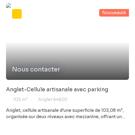
vous êtes déjà chez vous ! Honoraires charge vendeur -
Agent commercial COFIM Partenaires - Valérie LAMORA
Nouveauté
(EI) - Tél. : 06 85 40 70 96 - RSAC Tarbes 332 719 244 -
Plus d'informations sur www. cofim-immobilier. com Les
informations sur les risques auxquels ce bien est exposé
sont disponibles sur le site Géorisques : www.
georisques. gouv. fr
Nous contacter
Anglet-Cellule artisanale avec parking
103
m²
Anglet 64600
Anglet, cellule artisanale d’une superficie de 103,08 m²,
organisée sur deux niveaux avec mezzanine, offrant un
espace de travail fonctionnel et optimisé. Ce local se
distingue par de beaux volumes, une belle hauteur sous