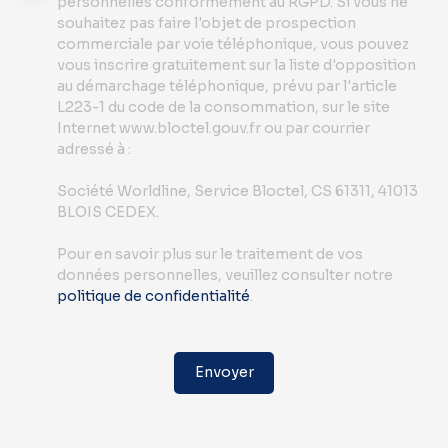
personnelles conformément au RGPD. Si vous ne
souhaitez pas faire l'objet de prospection
commerciale par voie téléphonique, vous pouvez
vous inscrire gratuitement sur la liste d'opposition
au démarchage téléphonique, prévu par l'article
L223-1 du code de la consommation, sur le site
Internet www.bloctel.gouv.fr ou par courrier
adressé à :
Société Worldline, Service Bloctel, CS 61311, 41013
BLOIS CEDEX.
Pour en savoir plus sur le traitement de vos
données personnelles, veuillez consulter notre
politique de confidentialité
.
Envoyer