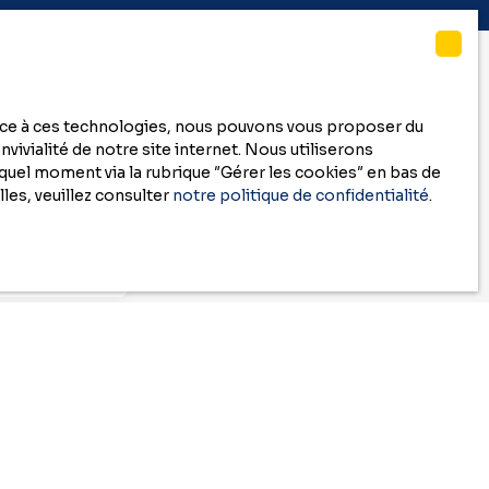
race à ces technologies, nous pouvons vous proposer du
vivialité de notre site internet. Nous utiliserons
uel moment via la rubrique ″Gérer les cookies″ en bas de
cherche
les, veuillez consulter
notre politique de confidentialité
.
320)
RGPD. Si vous
honique, vous
e téléphonique,