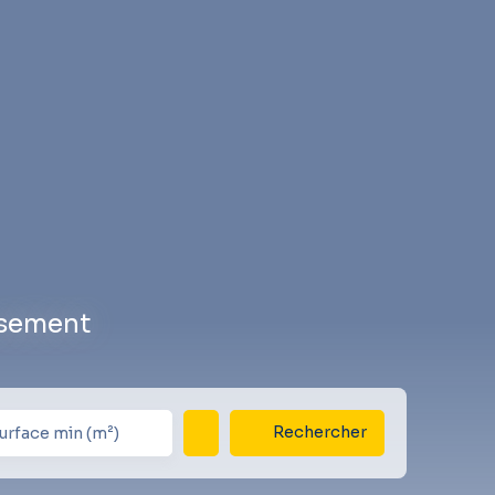
ssement
Rechercher
urface min (m²)