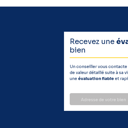
Recevez une
év
bien
Un conseiller vous contacte
de valeur détaillé suite à sa
une
évaluation fiable
et rapi
Adresse de votre bien