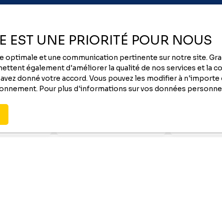
ÉE EST UNE PRIORITÉ POUR NOUS
Vous ne trouvez pas
nce optimale et une communication pertinente sur notre site. G
le bien de vos rêves ?
ttent également d'améliorer la qualité de nos services et la con
vez donné votre accord. Vous pouvez les modifier à n'importe q
quez plus aucun bien correspondant à votre re
tionnement. Pour plus d'informations sur vos données personnel
en vous inscrivant à
notre
alerte mail
!
Nom
Email
Type de bien
Localisation
Immobilier Pro
Bizanos (64
€)
Surface min (m²)
le traitement de mes données personnelles conformément au 
ez pas faire l'objet de prospection commerciale par voie télép
s inscrire gratuitement sur la liste d'opposition au démarchag