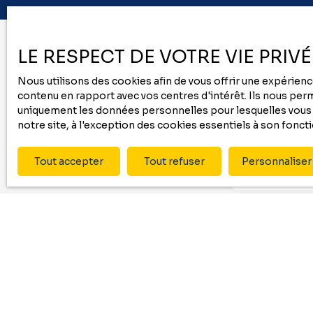
LE RESPECT DE VOTRE VIE PRIV
Nous utilisons des cookies afin de vous offrir une expérie
contenu en rapport avec vos centres d'intérêt. Ils nous perme
uniquement les données personnelles pour lesquelles vous a
Ne man
notre site, à l'exception des cookies essentiels à son fonc
Tout accepter
Tout refuser
Personnaliser
Prénom
Type d'offre
Vente
Budget max (
J'accepte 
ne souhait
pouvez vou