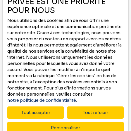
PRIVÉE EST UNE PRIORITÉ
Vous ne trouvez pas
POUR NOUS
le bien de vos rêves ?
Nous utilisons des cookies afin de vous offrir une
expérience optimale et une communication pertinente
Ne manquez plus aucun bien correspondant
sur notre site. Grace à ces technologies, nous pouvons
à votre recherche
vous proposer du contenu en rapport avec vos centres
d'intérêt. Ils nous permettent également d'améliorer la
en vous inscrivant à
notre
alerte mail
!
qualité de nos services et la convivialité de notre site
internet. Nous utiliserons uniquement les données
Prénom
personnelles pour lesquelles vous avez donné votre
accord. Vous pouvez les modifier à n'importe quel
Nom
moment via la rubrique ″Gérer les cookies″ en bas de
notre site, à l'exception des cookies essentiels à son
fonctionnement. Pour plus d'informations sur vos
Email
données personnelles, veuillez consulter
notre politique de confidentialité
.
Type d'offre
Vente
Tout accepter
Tout refuser
Type de bien
Local commercial
Personnaliser