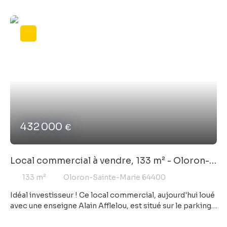
432 000
€
Local commercial à vendre, 133 m² - Oloron-
Sainte-Marie 64400
133
m²
Oloron-Sainte-Marie 64400
Idéal investisseur ! Ce local commercial, aujourd'hui loué
avec une enseigne Alain Afflelou, est situé sur le parking
du Centre E. Leclerc d'Oloron-Sainte-Marie et en face de
l'hôpital. Très bon emplacement, à côté de la pharmacie