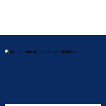
Lafayette et d'un cabinet médical (trois médecins et deux
infirmières).