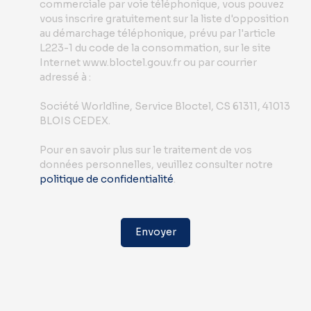
commerciale par voie téléphonique, vous pouvez
vous inscrire gratuitement sur la liste d'opposition
au démarchage téléphonique, prévu par l'article
L223-1 du code de la consommation, sur le site
Internet www.bloctel.gouv.fr ou par courrier
adressé à :
Société Worldline, Service Bloctel, CS 61311, 41013
BLOIS CEDEX.
Pour en savoir plus sur le traitement de vos
données personnelles, veuillez consulter notre
politique de confidentialité
.
Envoyer