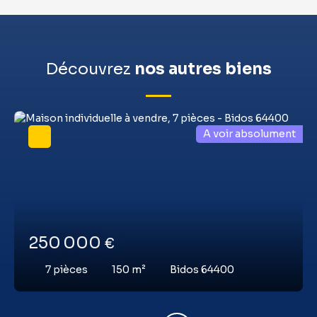
Découvrez
nos autres biens
A voir absolument
250 000
€
7
pièces
150
m²
Bidos 64400