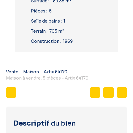
Surface
:
169.35
m²
Pièces
:
5
Salle de bains
:
1
Terrain
:
705
m²
Construction
:
1969
Vente
Maison
Artix 64170
Maison à vendre, 5 pièces - Artix 64170
Descriptif
du bien