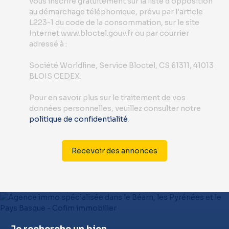
vous inscrire gratuitement sur la liste d'opposition
au démarchage téléphonique, prévu par l'article
L223-1 du code de la consommation, sur le site
Internet www.bloctel.gouv.fr ou par courrier
adressé à :
Société Worldline, Service Bloctel, CS 61311, 41013
BLOIS CEDEX.
Pour en savoir plus sur le traitement de vos
données personnelles, veuillez consulter notre
politique de confidentialité
.
Recevoir des annonces