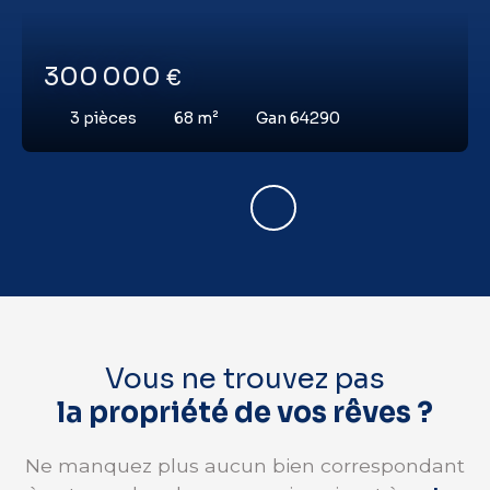
300 000
€
3
pièces
68
m²
Gan 64290
Vous ne trouvez pas
la propriété de vos rêves ?
Ne manquez plus aucun bien correspondant