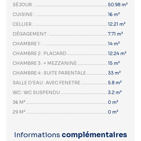
SÉJOUR : .
50.98 m²
CUISINE : .
16 m²
CELLIER : .
12.21 m²
DÉGAGEMENT : .
7.71 m²
CHAMBRE 1 : .
14 m²
CHAMBRE 2 : PLACARD
12.24 m²
CHAMBRE 3 : + MEZZANINE
15 m²
CHAMBRE 4 : SUITE PARENTALE
33 m²
SALLE D'EAU : AVEC FENETRE
5.8 m²
WC : WC SUSPENDU
3.2 m²
36 M²
0 m²
29 M²
0 m²
Informations
complémentaires