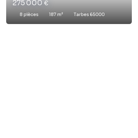
275 000
€
8
pièces
187
m²
Tarbes 65000
Vous ne trouvez pas
la propriété de vos rêves ?
Ne manquez plus aucun bien correspondant
à votre recherche en vous inscrivant à
notre
alerte mail !