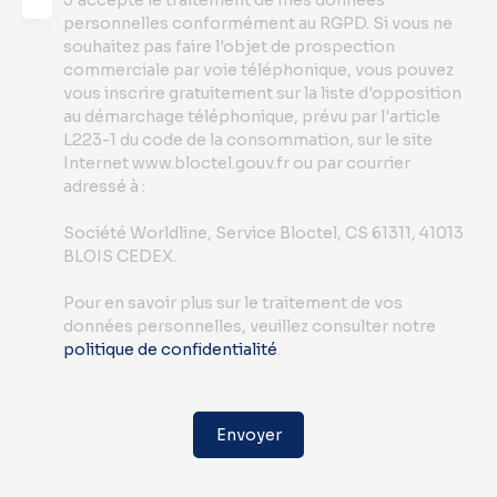
J'accepte le traitement de mes données
personnelles conformément au RGPD. Si vous ne
souhaitez pas faire l'objet de prospection
commerciale par voie téléphonique, vous pouvez
vous inscrire gratuitement sur la liste d'opposition
au démarchage téléphonique, prévu par l'article
L223-1 du code de la consommation, sur le site
Internet www.bloctel.gouv.fr ou par courrier
adressé à :
Société Worldline, Service Bloctel, CS 61311, 41013
BLOIS CEDEX.
Pour en savoir plus sur le traitement de vos
données personnelles, veuillez consulter notre
politique de confidentialité
.
Envoyer