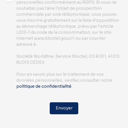
personnelles conformément au RGPD. Si vous ne
souhaitez pas faire l'objet de prospection
commerciale par voie téléphonique, vous pouvez
vous inscrire gratuitement sur la liste d'opposition
au démarchage téléphonique, prévu par l'article
L223-1 du code de la consommation, sur le site
Internet www.bloctel.gouv.fr ou par courrier
adressé à :
Société Worldline, Service Bloctel, CS 61311, 41013
BLOIS CEDEX.
Pour en savoir plus sur le traitement de vos
données personnelles, veuillez consulter notre
politique de confidentialité
.
Envoyer