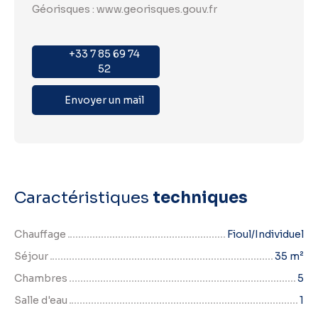
Géorisques : www.georisques.gouv.fr
+33 7 85 69 74
52
Envoyer un mail
Caractéristiques
techniques
Chauffage
Fioul/Individuel
Séjour
35
m²
Chambres
5
Salle d'eau
1