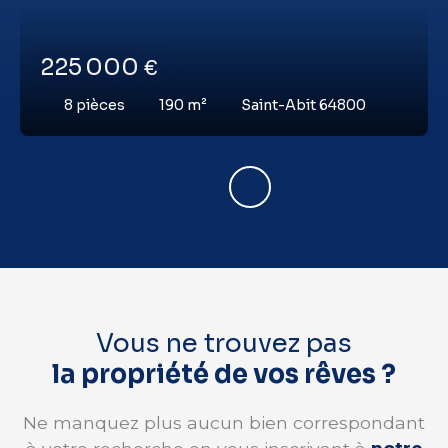
225 000
€
8
pièces
190
m²
Saint-Abit 64800
Vous ne trouvez pas
la propriété de vos rêves ?
Ne manquez plus aucun bien correspondant