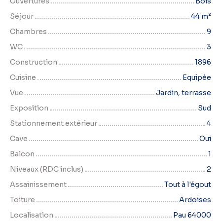
Ouvertures
Bois
Séjour
44
m²
Chambres
9
WC
3
Construction
1896
Cuisine
Equipée
Vue
Jardin, terrasse
Exposition
Sud
Stationnement extérieur
4
Cave
Oui
Balcon
1
Niveaux (RDC inclus)
2
Assainissement
Tout à l'égout
Toiture
Ardoises
Localisation
Pau 64000