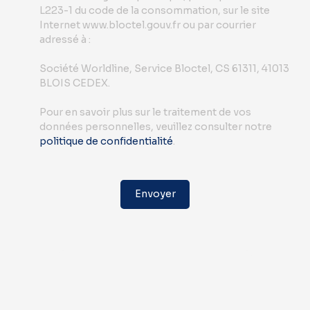
L223-1 du code de la consommation, sur le site
Internet www.bloctel.gouv.fr ou par courrier
adressé à :
Société Worldline, Service Bloctel, CS 61311, 41013
BLOIS CEDEX.
Pour en savoir plus sur le traitement de vos
données personnelles, veuillez consulter notre
politique de confidentialité
.
Envoyer