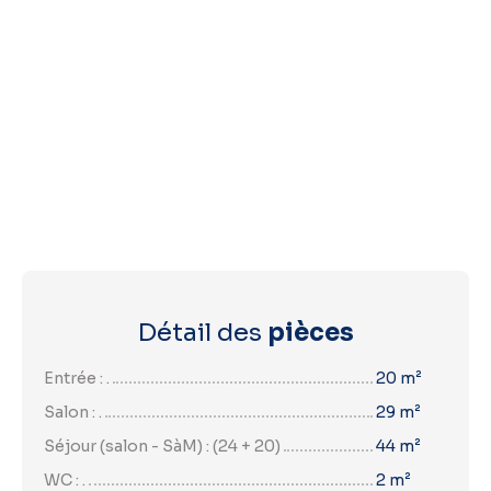
Détail des
pièces
Entrée : .
20 m²
Salon : .
29 m²
Séjour (salon - SàM) : (24 + 20)
44 m²
WC : .
2 m²