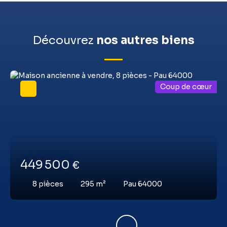
Découvrez
nos autres biens
Coup de cœur
449 500
€
8
pièces
295
m²
Pau 64000