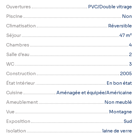
Ouvertures
PVC/Double vitrage
Piscine
Non
Climatisation
Réversible
Séjour
47
m²
Chambres
4
Salle d'eau
2
WC
3
Construction
2005
État intérieur
En bon état
Cuisine
Aménagée et équipée/Américaine
Ameublement
Non meublé
Vue
Montagne
Exposition
Sud
Isolation
laine de verre