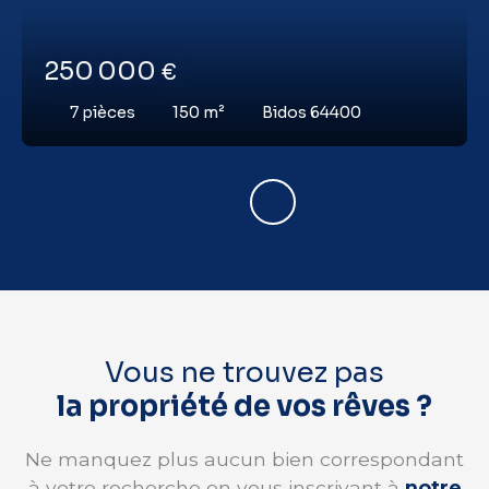
250 000
€
7
pièces
150
m²
Bidos 64400
Vous ne trouvez pas
la propriété de vos rêves ?
Ne manquez plus aucun bien correspondant
à votre recherche en vous inscrivant à
notre