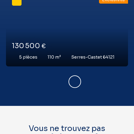
130 500
€
5
pièces
110
m²
Serres-Castet 64121
Vous ne trouvez pas