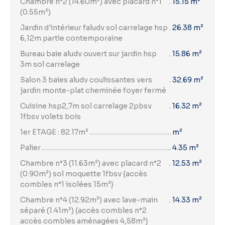
Chambre n°2 (14.60m²) avec placard n°1
15.15 m²
(0.55m²)
Jardin d'intérieur faludv sol carrelage hsp
26.38 m²
6,12m partie contemporaine
Bureau baie aludv ouvert sur jardin hsp
15.86 m²
3m sol carrelage
Salon 3 baies aludv coulissantes vers
32.69 m²
jardin monte-plat cheminée foyer fermé
Cuisine hsp2,7m sol carrelage 2pbsv
16.32 m²
1fbsv volets bois
1er ETAGE : 82.17m²
m²
Palier
4.35 m²
Chambre n°3 (11.63m²) avec placard n°2
12.53 m²
(0.90m²) sol moquette 1fbsv {accès
combles n°1 isolées 15m²}
Chambre n°4 (12.92m²) avec lave-main
14.33 m²
séparé (1.41m²) {accès combles n°2
accès combles aménagées 4,58m²}