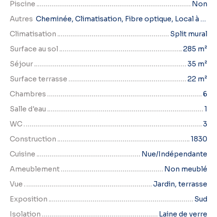
Piscine
Non
Autres
Cheminée, Climatisation, Fibre optique, Local à vélo
Climatisation
Split mural
Surface au sol
285
m²
Séjour
35
m²
Surface terrasse
22
m²
Chambres
6
Salle d'eau
1
WC
3
Construction
1830
Cuisine
Nue/Indépendante
Ameublement
Non meublé
Vue
Jardin, terrasse
Exposition
Sud
Isolation
Laine de verre