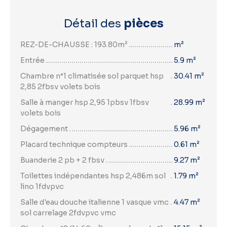
Détail des
pièces
REZ-DE-CHAUSSE : 193.80m²
m²
Entrée
5.9 m²
Chambre n°1 climatisée sol parquet hsp
30.41 m²
2,85 2fbsv volets bois
Salle à manger hsp 2,95 1pbsv 1fbsv
28.99 m²
volets bois
Dégagement
5.96 m²
Placard technique compteurs
0.61 m²
Buanderie 2 pb + 2 fbsv
9.27 m²
Toilettes indépendantes hsp 2,486m sol
1.79 m²
lino 1fdvpvc
Salle d'eau douche italienne 1 vasque vmc
4.47 m²
sol carrelage 2fdvpvc vmc