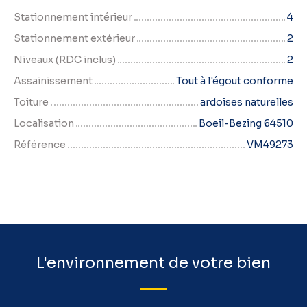
Stationnement intérieur
4
Stationnement extérieur
2
Niveaux (RDC inclus)
2
Assainissement
Tout à l'égout conforme
Toiture
ardoises naturelles
Localisation
Boeil-Bezing 64510
Référence
VM49273
L'environnement de votre bien