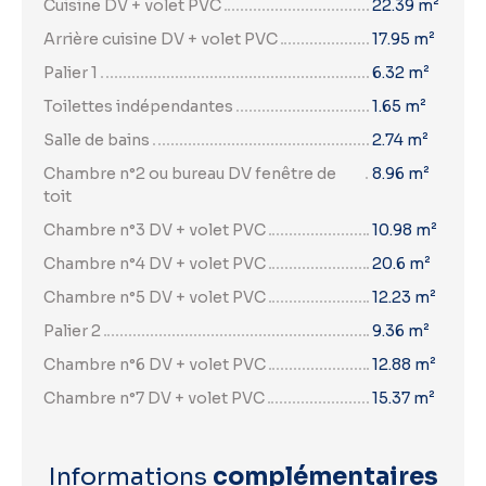
Cuisine DV + volet PVC
22.39 m²
Arrière cuisine DV + volet PVC
17.95 m²
Palier 1
6.32 m²
Toilettes indépendantes
1.65 m²
Salle de bains
2.74 m²
Chambre n°2 ou bureau DV fenêtre de
8.96 m²
toit
Chambre n°3 DV + volet PVC
10.98 m²
Chambre n°4 DV + volet PVC
20.6 m²
Chambre n°5 DV + volet PVC
12.23 m²
Palier 2
9.36 m²
Chambre n°6 DV + volet PVC
12.88 m²
Chambre n°7 DV + volet PVC
15.37 m²
Informations
complémentaires