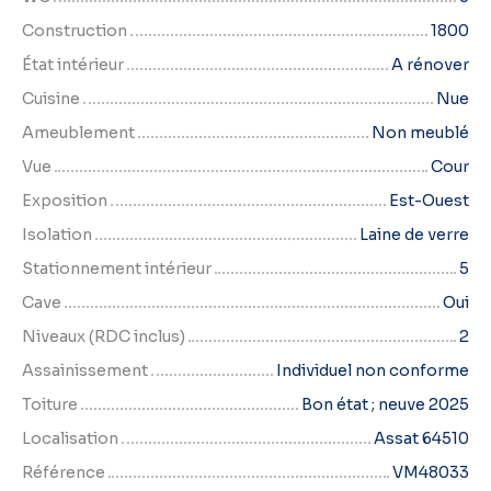
Construction
1800
État intérieur
A rénover
Cuisine
Nue
Ameublement
Non meublé
Vue
Cour
Exposition
Est-Ouest
Isolation
Laine de verre
Stationnement intérieur
5
Cave
Oui
Niveaux (RDC inclus)
2
Assainissement
Individuel non conforme
Toiture
Bon état ; neuve 2025
Localisation
Assat 64510
Référence
VM48033