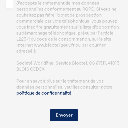
J'accepte le traitement de mes données
personnelles conformément au RGPD. Si vous ne
souhaitez pas faire l'objet de prospection
commerciale par voie téléphonique, vous pouvez
vous inscrire gratuitement sur la liste d'opposition
au démarchage téléphonique, prévu par l'article
L223-1 du code de la consommation, sur le site
Internet www.bloctel.gouv.fr ou par courrier
adressé à :
Société Worldline, Service Bloctel, CS 61311, 41013
BLOIS CEDEX.
Pour en savoir plus sur le traitement de vos
données personnelles, veuillez consulter notre
politique de confidentialité
.
Envoyer