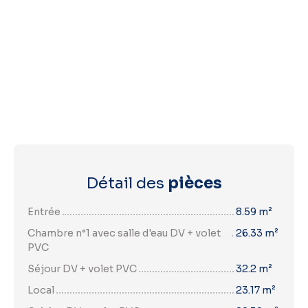
Détail des
pièces
Entrée
8.59 m²
Chambre n°1 avec salle d'eau DV + volet
26.33 m²
PVC
Séjour DV + volet PVC
32.2 m²
Local
23.17 m²