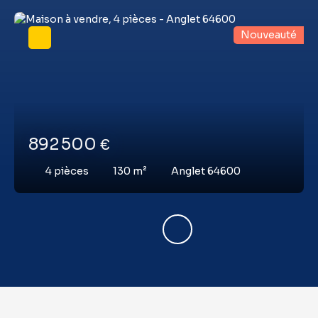
Nouveauté
892 500
€
4
pièces
130
m²
Anglet 64600