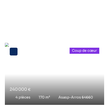
Nos derniers biens
coups de
cœur
Coup de cœur
240 000
€
4
pièces
170
m²
Asasp-Arros 64660