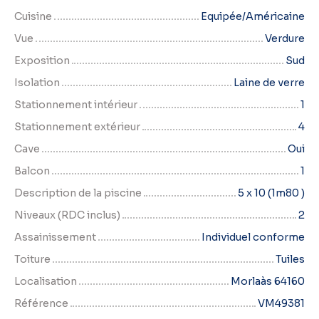
Cuisine
Equipée/Américaine
Vue
Verdure
Exposition
Sud
Isolation
Laine de verre
Stationnement intérieur
1
Stationnement extérieur
4
Cave
Oui
Balcon
1
Description de la piscine
5 x 10 (1m80 )
Niveaux (RDC inclus)
2
Assainissement
Individuel conforme
Toiture
Tuiles
Localisation
Morlaàs 64160
Référence
VM49381