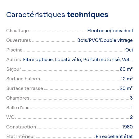
Caractéristiques
techniques
Chauffage
Electrique/Individuel
Ouvertures
Bois/PVC/Double vitrage
Piscine
Oui
Autres
Fibre optique, Local à vélo, Portail motorisé, Volets électriques
Séjour
60
m²
Surface balcon
12
m²
Surface terrasse
20
m²
Chambres
3
Salle d'eau
1
WC
2
Construction
1980
État intérieur
En excellent état