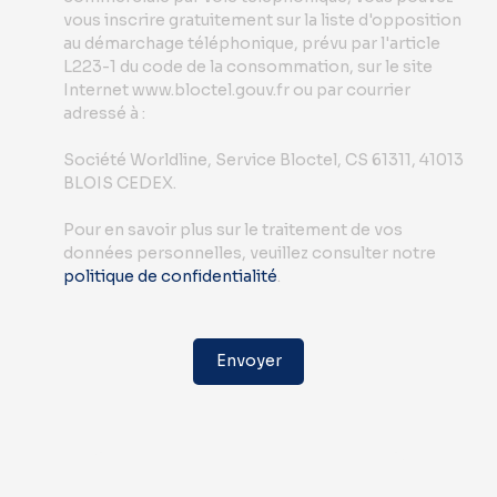
vous inscrire gratuitement sur la liste d'opposition
au démarchage téléphonique, prévu par l'article
L223-1 du code de la consommation, sur le site
Internet www.bloctel.gouv.fr ou par courrier
adressé à :
Société Worldline, Service Bloctel, CS 61311, 41013
BLOIS CEDEX.
Pour en savoir plus sur le traitement de vos
données personnelles, veuillez consulter notre
politique de confidentialité
.
Envoyer