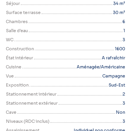
Séjour
34
m²
Surface terrasse
30
m²
Chambres
6
Salle d'eau
1
WC
3
Construction
1600
État intérieur
A rafraîchir
Cuisine
Aménagée/Américaine
Vue
Campagne
Exposition
Sud-Est
Stationnement intérieur
2
Stationnement extérieur
3
Cave
Non
Niveaux (RDC inclus)
3
Assainissement
Individuel non conforme