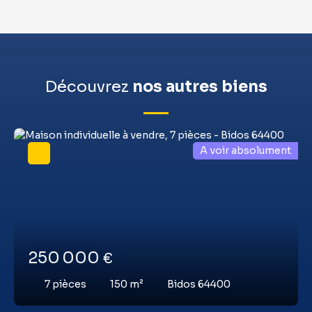
Découvrez
nos autres biens
A voir absolument
250 000
€
7
pièces
150
m²
Bidos 64400