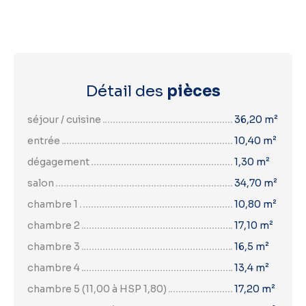
Détail des
pièces
séjour / cuisine
36,20 m²
entrée
10,40 m²
dégagement
1,30 m²
salon
34,70 m²
chambre 1
10,80 m²
chambre 2
17,10 m²
chambre 3
16,5 m²
chambre 4
13,4 m²
chambre 5 (11,00 à HSP 1,80)
17,20 m²