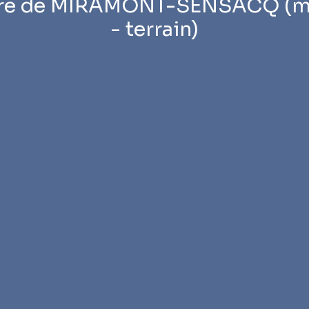
tre de MIRAMONT-SENSACQ (ma
- terrain)