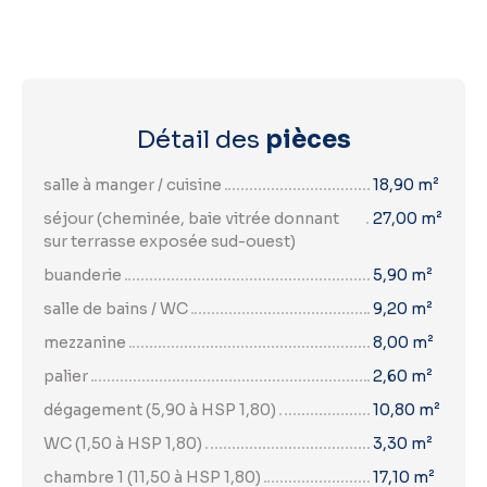
Détail des
pièces
salle à manger / cuisine
18,90 m²
séjour (cheminée, baie vitrée donnant
27,00 m²
sur terrasse exposée sud-ouest)
buanderie
5,90 m²
salle de bains / WC
9,20 m²
mezzanine
8,00 m²
palier
2,60 m²
dégagement (5,90 à HSP 1,80)
10,80 m²
WC (1,50 à HSP 1,80)
3,30 m²
chambre 1 (11,50 à HSP 1,80)
17,10 m²