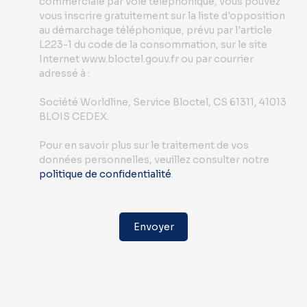
commerciale par voie téléphonique, vous pouvez
vous inscrire gratuitement sur la liste d'opposition
au démarchage téléphonique, prévu par l'article
L223-1 du code de la consommation, sur le site
Internet www.bloctel.gouv.fr ou par courrier
adressé à :
Société Worldline, Service Bloctel, CS 61311, 41013
BLOIS CEDEX.
Pour en savoir plus sur le traitement de vos
données personnelles, veuillez consulter notre
politique de confidentialité
.
Envoyer