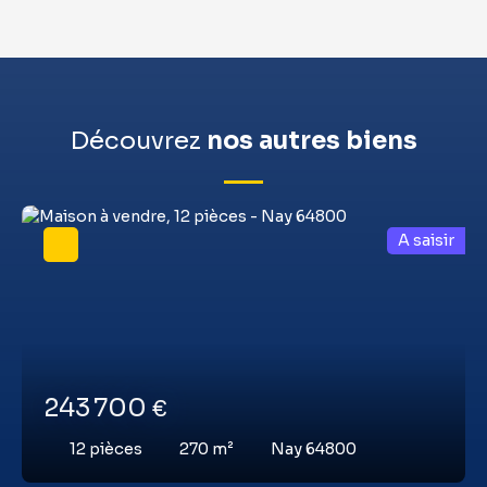
Découvrez
nos autres biens
A saisir
243 700
€
12
pièces
270
m²
Nay 64800