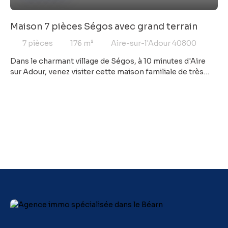
Maison 7 pièces Ségos avec grand terrain
7
pièces
176
m²
Aire-sur-l'Adour 40800
Dans le charmant village de Ségos, à 10 minutes d'Aire
sur Adour, venez visiter cette maison familiale de très
bonne facture, construite en 1994. 175 m² habitables, 6
chambres, deux salles de bains, deux WC, une pièce à
vivre de 50 m² équipée d'un insert et coin cuisine avec
accès direct sur la terrasse qui offre une vue dégagée, un
sous-sol et un garage. Vous serez charmés par le cadre
idyllique de cette propriété située au calme et au milieu
de la nature, sans être isolée et sans aucun vis à vis !
Double vitrage, beaucoup de luminosité et
assainissement neuf ! Quelques travaux de
rafraichissement sont à prévoir afin de se mettre au goût
du jour. Contacter votre agence COFIM GARLIN pour en
savoir plus et organiser une visite.