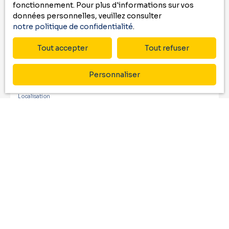
fonctionnement. Pour plus d'informations sur vos
données personnelles, veuillez consulter
Email
notre politique de confidentialité
.
Type d'offre
Tout accepter
Tout refuser
Vente
Type de bien
Personnaliser
Maison
Localisation
Aire-sur-l'Adour (40800)
Budget max (€)
Surface min (m²)
Pièces min
J'accepte le traitement de mes données
personnelles conformément au RGPD. Si vous ne
souhaitez pas faire l'objet de prospection