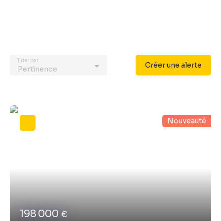
Trier par
Créer une alerte
Pertinence
Nouveauté
198 000
€