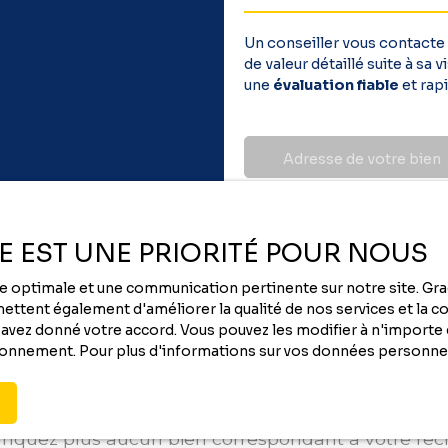
Un conseiller vous contacte
de valeur détaillé suite à sa
une
évaluation fiable
et rapi
Adresse de votre bien
ÉE EST UNE PRIORITÉ POUR NOUS
nce optimale et une communication pertinente sur notre site. G
ttent également d'améliorer la qualité de nos services et la con
vez donné votre accord. Vous pouvez les modifier à n'importe q
tionnement. Pour plus d'informations sur vos données personnel
Vous ne trouvez pas
le bien de vos rêves ?
quez plus aucun bien correspondant à votre re