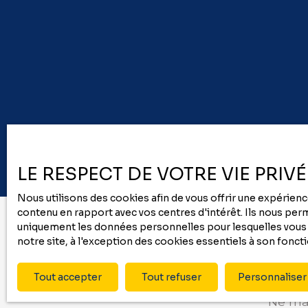
résidence principale dès la fin du bail. N'hésitez
pas à me contacter pour convenir d'un rendez-
vous ou pour de plus amples informations.
COFIM, vous êtes déjà chez vous ! Agent
commercial COFIM - Laura HUMILIER - Tél. : 06.
45. 87. 38. 21 RSAC Tarbes 900 477 852 - Plus
d'informations sur www. cofim-immobilier. com
LE RESPECT DE VOTRE VIE PRIV
Nous utilisons des cookies afin de vous offrir une expérie
contenu en rapport avec vos centres d'intérêt. Ils nous perme
uniquement les données personnelles pour lesquelles vous a
notre site, à l'exception des cookies essentiels à son fonc
Tout accepter
Tout refuser
Personnaliser
Ne man