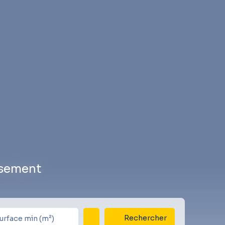
ssement
Rechercher
urface min (m²)