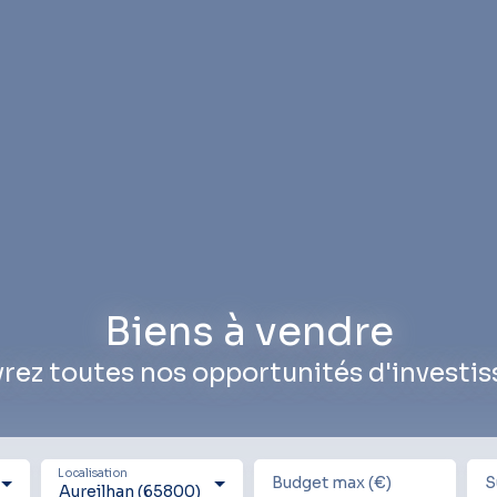
Biens à vendre
rez toutes nos opportunités d'investi
Localisation
Budget max (€)
S
Aureilhan (65800)