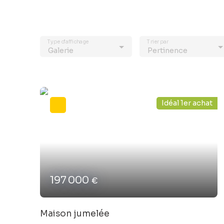
Type d'affichage
Trier par
Galerie
Pertinence
Idéal 1er achat
197 000
€
Maison jumelée