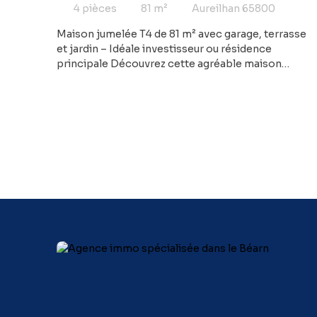
4
pièces
81
m²
Aureilhan 65800
Maison jumelée T4 de 81 m² avec garage, terrasse
et jardin – Idéale investisseur ou résidence
principale Découvrez cette agréable maison
jumelée d'environ 81 m² habitables, située dans
un environnement calme tout en étant à
proximité immédiate des commerces, écoles,
transports et principaux axes de circulation.
Édifiée sur deux niveaux, elle se compose au rez-
de-chaussée d'une pièce de vie lumineuse
donnant accès à une terrasseet à un petit jardin
privatif, d'une cuisine, ainsi que des espaces de
rangement. À l'étage, vous trouverez trois
chambres, une salle de bains et des WC. Un
garage complète ce bien, offrant un espace de
stationnement ou de stockage supplémentaire.
La maison est actuellement louée jusqu'en
septembre, ce qui en fait une excellente
opportunité pour un investisseur souhaitant
bénéficier d'un revenu locatif immédiat, tout en
offrant la possibilité d'en faire ensuite une