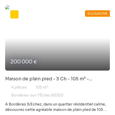
Exclusivité
200 000
€
Maison de plain pied - 3 Ch - 105 m² -
Bordères S/Echez
4
pièces
105
m²
Bordères-sur-l'Échez 65320
A Bordères S/Echez, dans un quartier résidentiel calme,
découvrez cette agréable maison de plain pied de 105 m²