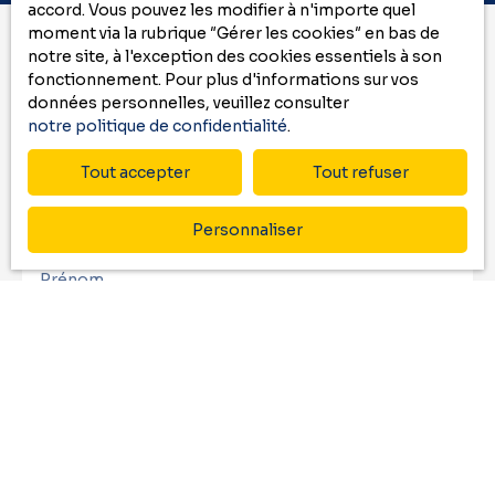
accord. Vous pouvez les modifier à n'importe quel
planifier une visite, contactez-moi dès aujourd'hui.
moment via la rubrique ″Gérer les cookies″ en bas de
notre site, à l'exception des cookies essentiels à son
fonctionnement. Pour plus d'informations sur vos
Vous ne trouvez pas
données personnelles, veuillez consulter
le bien de vos rêves ?
notre politique de confidentialité
.
Ne manquez plus aucun bien correspondant
Tout accepter
Tout refuser
à votre recherche
en vous inscrivant à
notre
alerte mail
!
Personnaliser
Prénom
Nom
Email
Type d'offre
Vente