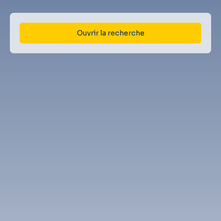
Ouvrir la recherche
Type d'offre
Vente
Type de bien
Maison
Localisation
Bordères-sur-l'Échez (65320)
Budget max (€)
Surface min (m²)
Rechercher