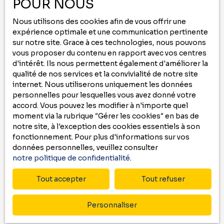
POUR NOUS
Ne manquez plus aucun bien correspondant
à votre recherche
Nous utilisons des cookies afin de vous offrir une
en vous inscrivant à
notre
alerte mail
!
expérience optimale et une communication pertinente
sur notre site. Grace à ces technologies, nous pouvons
vous proposer du contenu en rapport avec vos centres
Prénom
d'intérêt. Ils nous permettent également d'améliorer la
qualité de nos services et la convivialité de notre site
Nom
internet. Nous utiliserons uniquement les données
personnelles pour lesquelles vous avez donné votre
accord. Vous pouvez les modifier à n'importe quel
Email
moment via la rubrique ″Gérer les cookies″ en bas de
notre site, à l'exception des cookies essentiels à son
Type d'offre
Vente
fonctionnement. Pour plus d'informations sur vos
données personnelles, veuillez consulter
Type de bien
notre politique de confidentialité
.
Maison
Tout accepter
Tout refuser
Localisation
Bordes (64510)
Personnaliser
Budget max (€)