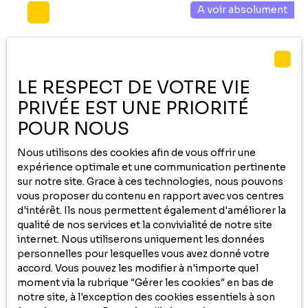
A voir absolument
nécessite aucun travaux. Vous y découvrirez une
atmosphère chaleureuse, où le charme de l’ancien se
mêle au confort actuel grâce à ses pierres apparentes,
ses poutres en bois et son ancien four à pain. La maison
propose une agréable pièce de vie ainsi que trois
LE RESPECT DE VOTRE VIE
chambres, dont une de plain-pied. Côté confort, elle
bénéficie d’un poêle à granulés récent, d’une chaudière
PRIVÉE EST UNE PRIORITÉ
compatible biocarburant et d’un bon classement
POUR NOUS
énergétique, garantissant une consommation maîtrisée.
235 000
€
Des prises de recharge pour véhicule électrique et vélos
Nous utilisons des cookies afin de vous offrir une
complètent les équipements. À l’extérieur, le terrain
expérience optimale et une communication pertinente
d’environ 2 000 m² accueille un potager, un atelier, un
sur notre site. Grace à ces technologies, nous pouvons
Au coeur du village de Gan
abri de jardin ainsi qu’une terrasse en bois avec jacuzzi,
vous proposer du contenu en rapport avec vos centres
idéale pour profiter de la vue sur les Pyrénées. Un garage
4
pièces
91.5
m²
Gan 64290
d'intérêt. Ils nous permettent également d'améliorer la
avec carport attenant, pour une surface totale d’environ
qualité de nos services et la convivialité de notre site
50 m², complète ce bien.
En exclusivité chez Cofim , À vendre, maison de 89 m²
internet. Nous utiliserons uniquement les données
idéalement située en plein Gan. Elle offre un séjour
personnelles pour lesquelles vous avez donné votre
lumineux de 30 m², trois chambres, une salle de bain et
accord. Vous pouvez les modifier à n'importe quel
un agencement fonctionnel. Un jardin de 747 m² Proche
moment via la rubrique ″Gérer les cookies″ en bas de
de toutes les commodités accessibles à pied
notre site, à l'exception des cookies essentiels à son
(commerces, écoles, services), elle constitue un cadre