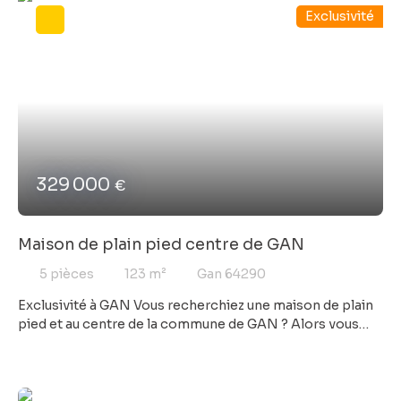
Exclusivité
jardin clôturé et sa serre. Aucun travaux sont à prévoir.
Appelez vite !!
329 000
€
Maison de plain pied centre de GAN
5
pièces
123
m²
Gan 64290
Exclusivité à GAN Vous recherchiez une maison de plain
pied et au centre de la commune de GAN ? Alors vous
êtes au bon endroit. Cette charmante habitation familiale
est très bien située dans un quartier calme et surtout
toute proche des commodités comme les commerces,
écoles, bus etc ... Confortable car d'un seul niveau, vous