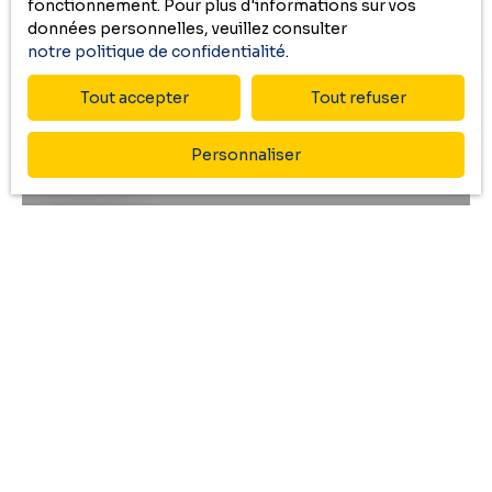
fonctionnement. Pour plus d'informations sur vos
A voir absolument
de vie pratique et agréable, idéal pour une famille ou un
données personnelles, veuillez consulter
premier achat. A visiter sans tarder. Cofim , depuis 40 ans
notre politique de confidentialité
.
au cœur de nos territoires
Tout accepter
Tout refuser
Personnaliser
77 000
€
Maison à rénover
2
pièces
80
m²
Gan 64290
COFIM vous présente en exclusivité cette maison
individuelle de 80 m² offrant une chambre, un vaste Salon
/ Salle à manger de 36 m² et un beau jardin de 800 m².
Idéal pour un investisseur ou un projet de rénovation, elle
dispose d'un fort potentiel d'aménagement. Bref une
belle opportunité à découvrir rapidement et à visiter