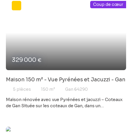
Coup de cœur
propriété de 6500 m² idéale pour chevaux à 5 mins du
village et de ses commodités.
329 000
€
Maison 150 m² - Vue Pyrénées et Jacuzzi - Gan
5
pièces
150
m²
Gan 64290
Maison rénovée avec vue Pyrénées et jacuzzi – Coteaux
de Gan Située sur les coteaux de Gan, dans un
environnement calme et verdoyant, cette maison
ancienne entièrement rénovée offre un cadre de vie
privilégié avec une belle vue sur les Pyrénées. En
excellent état et parfaitement entretenue, elle ne