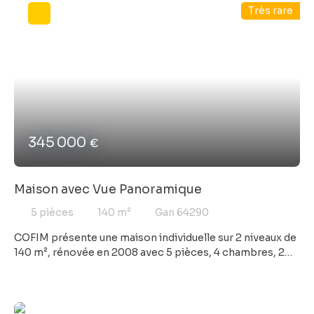
Très rare
Gros potentiel, à visiter sans tarder ! COFIM depuis 40
ans au cœur de notre région...
345 000
€
Maison avec Vue Panoramique
5
pièces
140
m²
Gan 64290
COFIM présente une maison individuelle sur 2 niveaux de
140 m², rénovée en 2008 avec 5 pièces, 4 chambres, 2
sd'eau, cuisine équipée ouverte sur séjour de 40 m². Une
terrasse de 52 m² vue imprenable sur les montagnes.
Isolation performante et rez de chaussé adapté pour
activité libérale. Nombreuses dépendances. Une