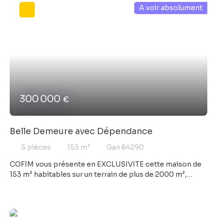
A voir absolument
Appelez nous !! COFIM depuis 40 à vos cotés au cœur de
notre région.
300 000
€
Belle Demeure avec Dépendance
5
pièces
153
m²
Gan 64290
COFIM vous présente en EXCLUSIVITE cette maison de
153 m² habitables sur un terrain de plus de 2000 m²,
comprenant 5 pièces dont 2 grandes chambres de 30
m². Grand séjour, Véranda spacieuse, cadre calme et
verdoyant. Une maison de cachet avec Dépendance
aménageable idéale pour location saisonnière ou Gîte.