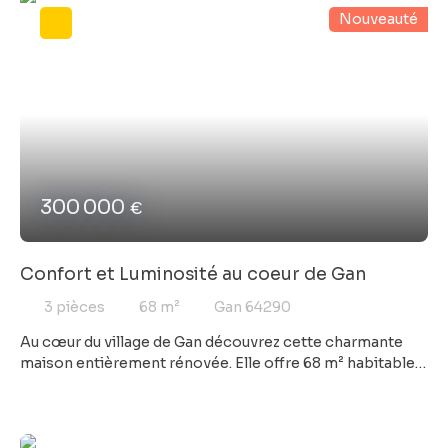
Nouveauté
300 000
€
Confort et Luminosité au coeur de Gan
3
pièces
68
m²
Gan 64290
Au cœur du village de Gan découvrez cette charmante
maison entièrement rénovée. Elle offre 68 m² habitables
sur le niveau supérieur, et un terrain de 640 m². Vous
profiterez d’une pièce de vie agréable et lumineuse de 24
m² donnant sur une terrasse, 2 chambres et une SDB
complèteront l'étage, au RDC buanderie de 23 m² avec