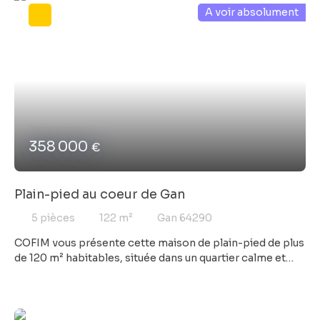
A voir absolument
ainsi et de ce joli jardin arboré et clos et surtout cette
jolie piscine chauffée d'où on entendant les enfants
crier... Pour les bricoleurs, stockeurs en tout genre, un
premier garage attenant est là ainsi qu'un atelier. Le rêve
se concrétise... Contactez nous, avec COFIM, vous êtes
déjà chez vous...
358 000
€
Plain-pied au coeur de Gan
5
pièces
122
m²
Gan 64290
COFIM vous présente cette maison de plain-pied de plus
de 120 m² habitables, située dans un quartier calme et
résidentiel. Elle comprend 3 chambres, un vaste séjour
lumineux, une cuisine fonctionnelle et un jardin agréable.
Maison bien agencée, idéale pour une famille ou une
résidence principale au calme. À découvrir sans tarder.