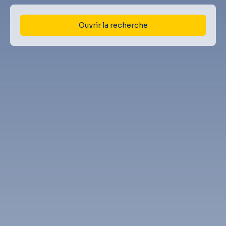
Ouvrir la recherche
Type d'offre
Vente
Type de bien
Maison
Localisation
Gan (64290)
Budget max (€)
Surface min (m²)
Rechercher