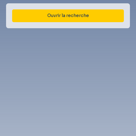
Ouvrir la recherche
Type d'offre
Vente
Type de bien
Maison
Localisation
Gelos (64110)
Budget max (€)
Surface min (m²)
Rechercher