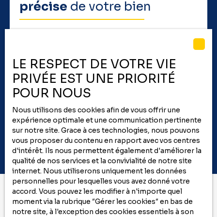
précise
de votre bien
Un conseiller vous contacte pour un rendez-vous
sous 48h. Recevez un avis de valeur détaillé suite à
sa visite. Faites confiance à COFIM Immobilier pour
LE RESPECT DE VOTRE VIE
une
évaluation fiable
et rapide de votre bien.
PRIVÉE EST UNE PRIORITÉ
POUR NOUS
Adresse de votre bien
Nous utilisons des cookies afin de vous offrir une
expérience optimale et une communication pertinente
Estimer mon bien
sur notre site. Grace à ces technologies, nous pouvons
vous proposer du contenu en rapport avec vos centres
d'intérêt. Ils nous permettent également d'améliorer la
qualité de nos services et la convivialité de notre site
internet. Nous utiliserons uniquement les données
personnelles pour lesquelles vous avez donné votre
accord. Vous pouvez les modifier à n'importe quel
moment via la rubrique ″Gérer les cookies″ en bas de
Vous ne trouvez pas
notre site, à l'exception des cookies essentiels à son