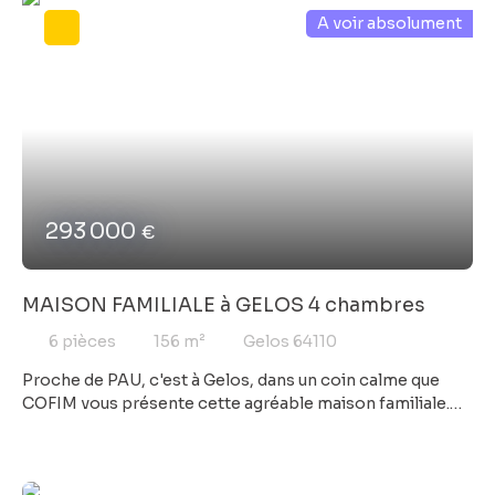
A voir absolument
293 000
€
MAISON FAMILIALE à GELOS 4 chambres
6
pièces
156
m²
Gelos 64110
Proche de PAU, c'est à Gelos, dans un coin calme que
COFIM vous présente cette agréable maison familiale.
Vous rêviez d'une belle parcelle et de volumes? Vous êtes
au bon endroit! Vous pourrez accueillir votre famille par
les volumes généreux, et même amis, parents ou hôtes