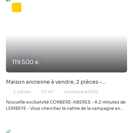
119 500
€
Maison ancienne à vendre, 2 pièces -
Lembeye 64350
2
pièces
50
m²
Lembeye 64350
Nouvelle exclusivité CORBERE-ABERES - A 2 minutes de
LEMBEYE - Vous cherchez le calme de la campagne en
étant proche de toutes les commodités? Venez visiter
cette charmante maison d'environ 50 m² composée
d'une entrée donnant sur une chambre et sur un salon