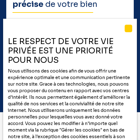
précise
de votre bien
Un conseiller vous contacte pour un rendez-vous
sous 48h. Recevez un avis de valeur détaillé suite à
sa visite. Faites confiance à COFIM Immobilier pour
LE RESPECT DE VOTRE VIE
une
évaluation fiable
et rapide de votre bien.
PRIVÉE EST UNE PRIORITÉ
POUR NOUS
Adresse de votre bien
Nous utilisons des cookies afin de vous offrir une
expérience optimale et une communication pertinente
Estimer mon bien
sur notre site. Grace à ces technologies, nous pouvons
vous proposer du contenu en rapport avec vos centres
d'intérêt. Ils nous permettent également d'améliorer la
qualité de nos services et la convivialité de notre site
internet. Nous utiliserons uniquement les données
personnelles pour lesquelles vous avez donné votre
accord. Vous pouvez les modifier à n'importe quel
moment via la rubrique ″Gérer les cookies″ en bas de
Vous ne trouvez pas
notre site, à l'exception des cookies essentiels à son