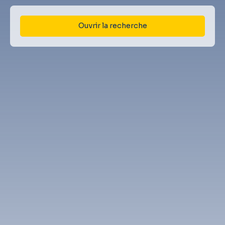
Ouvrir la recherche
Type d'offre
Vente
Type de bien
Maison
Localisation
Lembeye (64350)
Budget max (€)
Surface min (m²)
Rechercher