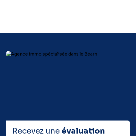
campagne béarnaise et une petite vue Pyrénées. La
propriété est viabilisée (eau et électricité),
assainissement individuel à réaliser. C'est un bien rare !!!
Contactez votre agence COFIM Garlin pour en savoir
plus.
Recevez une
évaluation