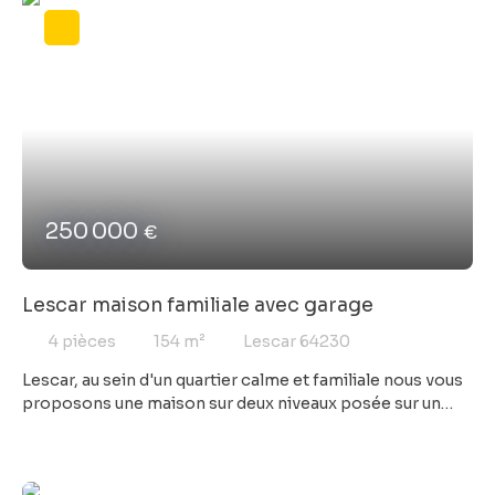
250 000
€
Lescar maison familiale avec garage
4
pièces
154
m²
Lescar 64230
Lescar, au sein d'un quartier calme et familiale nous vous
proposons une maison sur deux niveaux posée sur un
terrain arboré de 800m². L'entrée dessert l'espace jour
avec sa cuisine indépendante, son salon séjour avec
accès au balcon. L'espace nuit se compose de trois