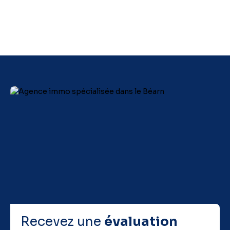
équipée, une chambre, salle d'eau et wc, puis à l'étage,
une pièce palière pour un bureau ou un espace enfants, 3
belles chambres avec rangements, wc, salle d'eau. Grand
garage pour accueillir 2 voitures et buanderie. Toutes les
terrasses extérieures ont été rénovées, belle piscine au
sel , boulodrome, parking voitures , abris bois, vide
sanitaire sur toute la maison.
Très bonne isolation avec un très bon DPE .
Honoraires TTC charge vendeur
Les informations sur les risques auxquels ce bien est
exposé sont disponibles sur le site Géorisques : www.
georisques. gouv. fr
Recevez une
évaluation