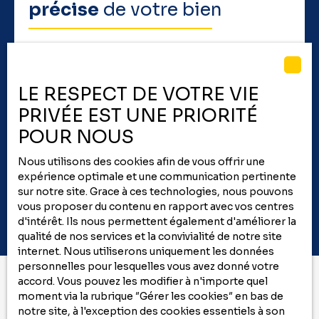
précise
de votre bien
Un conseiller vous contacte pour un rendez-vous
sous 48h. Recevez un avis de valeur détaillé suite à
sa visite. Faites confiance à COFIM Immobilier pour
LE RESPECT DE VOTRE VIE
une
évaluation fiable
et rapide de votre bien.
PRIVÉE EST UNE PRIORITÉ
POUR NOUS
Adresse de votre bien
Nous utilisons des cookies afin de vous offrir une
expérience optimale et une communication pertinente
Estimer mon bien
sur notre site. Grace à ces technologies, nous pouvons
vous proposer du contenu en rapport avec vos centres
d'intérêt. Ils nous permettent également d'améliorer la
qualité de nos services et la convivialité de notre site
internet. Nous utiliserons uniquement les données
personnelles pour lesquelles vous avez donné votre
accord. Vous pouvez les modifier à n'importe quel
moment via la rubrique ″Gérer les cookies″ en bas de
Vous ne trouvez pas
notre site, à l'exception des cookies essentiels à son