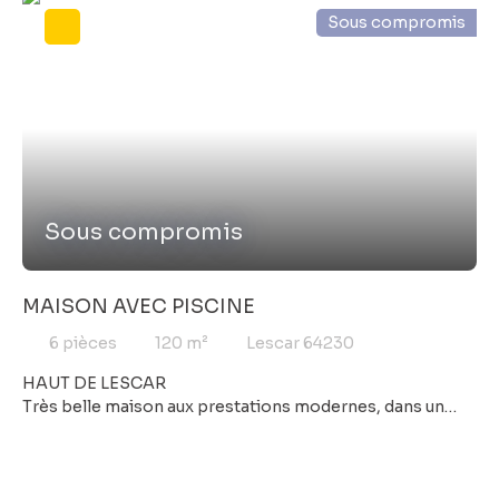
chambres, une salle de bains ainsi qu'un WC indépendant.
Sous compromis
Le rez-de-chaussée vous offre un espace vie composé
d'un salon, d'une cuisine, d'une chambre ainsi qu'une salle
d'eau; un garage et un atelier complète ce niveau.
Quelques travaux permettront de redonner à cette
maison une note contemporaine et moderne. Pour plus
de renseignements et organiser une visite, contactez-
nous.
Sous compromis
MAISON AVEC PISCINE
6
pièces
120
m²
Lescar 64230
HAUT DE LESCAR
Très belle maison aux prestations modernes, dans un
quartier résidentiel en fond d'impasse. Vous n'aurez
aucun travaux à prévoir. Grande entrée avec placards,
séjour donnant sur terrasse et espace piscine, cuisine