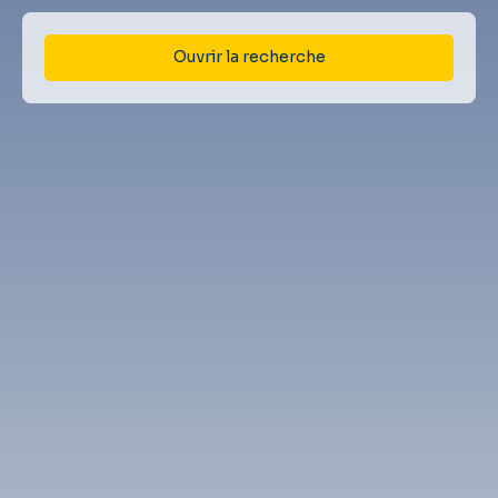
Ouvrir la recherche
Type d'offre
Vente
Type de bien
Maison
Localisation
Lescar (64230)
Budget max (€)
Surface min (m²)
Rechercher