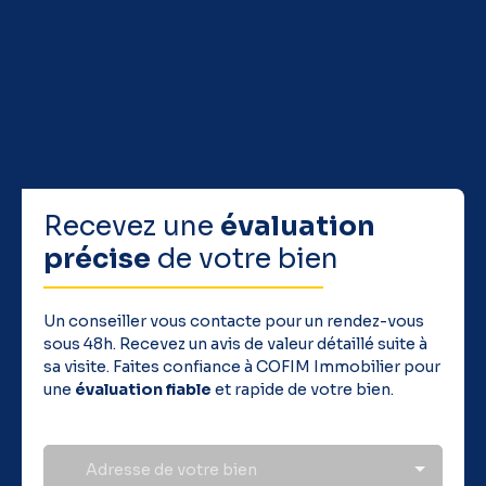
de cette propriété. COFIM, vous êtes déjà chez vous !
Honoraires charge vendeur - Valérie LAMORA (EI) - Tél :
06 85 40 70 96 - Agent commercial COFIM - RSAC
Tarbes 332 719 244 Plus d'informations sur www. cofim-
immobilier. com Les informations sur les risques
auxquels ce bien est exposé sont disponibles sur le site
Géorisques : www. georisques. gouv. fr
Recevez une
évaluation
précise
de votre bien
Un conseiller vous contacte pour un rendez-vous
sous 48h. Recevez un avis de valeur détaillé suite à
sa visite. Faites confiance à COFIM Immobilier pour
une
évaluation fiable
et rapide de votre bien.
Adresse de votre bien