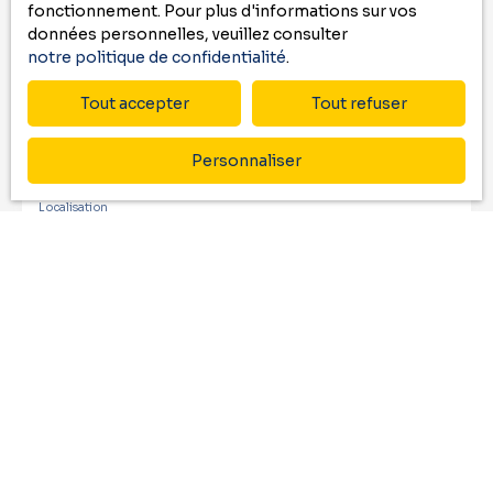
fonctionnement. Pour plus d'informations sur vos
données personnelles, veuillez consulter
Email
notre politique de confidentialité
.
Type d'offre
Tout accepter
Tout refuser
Vente
Type de bien
Personnaliser
Maison
Localisation
Mascaras (65190)
Budget max (€)
Surface min (m²)
Pièces min
J'accepte le traitement de mes données
personnelles conformément au RGPD. Si vous ne
souhaitez pas faire l'objet de prospection