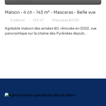
Maison - 4 ch - 143 m² - Mascaras - Belle vue
5
pièces
143
m²
Mascaras 65190
Agréable maison des années 60, rénovée en 2022, vue
panoramique sur la chaine des Pyrénées depuis
Mascaras sur un terrain arboré de 4200 m² avec piscine
hors-sol, boulodrome, cabanon et 3 garages. La maison
bénéficie d'une belle pièce de vie très lumineuse de 45
m² avec un grand espace cuisine bien aménagé en accès
direct vers la terrasse exposée sud. La maison est
également composée d'une suite parentale et 3
chambres, une salle d'eau supplémentaire, 2 WC, 1 cellier,
1 grande buanderie et 1 cave à vin en sous-sol. Cette
propriété est entourée de verdure et chaque saison y est
une nouvelle aventure : l'automne avec ses couleurs
chaudes, l'hiver avec ses paysages enneigés, le
printemps avec ses fleurs épanouies et l'été avec ses
journées ensoleillées. N'hésitez pas à me contacter
pour plus de renseignements ou pour planifier une visite