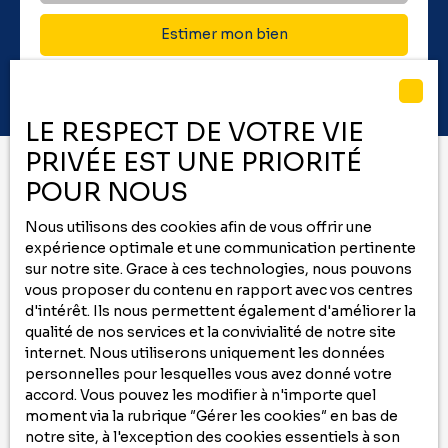
Estimer mon bien
LE RESPECT DE VOTRE VIE
PRIVÉE EST UNE PRIORITÉ
POUR NOUS
Vous ne trouvez pas
Nous utilisons des cookies afin de vous offrir une
le bien de vos rêves ?
expérience optimale et une communication pertinente
sur notre site. Grace à ces technologies, nous pouvons
Ne manquez plus aucun bien correspondant
vous proposer du contenu en rapport avec vos centres
d'intérêt. Ils nous permettent également d'améliorer la
à votre recherche
qualité de nos services et la convivialité de notre site
en vous inscrivant à
notre
alerte mail
!
internet. Nous utiliserons uniquement les données
personnelles pour lesquelles vous avez donné votre
Prénom
accord. Vous pouvez les modifier à n'importe quel
moment via la rubrique ″Gérer les cookies″ en bas de
Nom
notre site, à l'exception des cookies essentiels à son