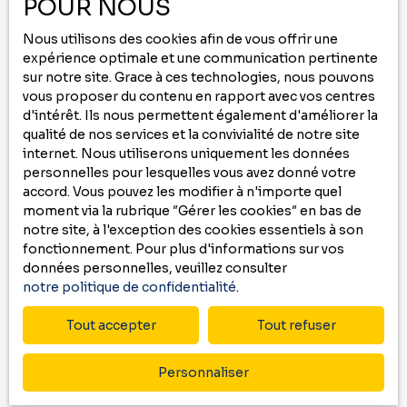
POUR NOUS
Ne manquez plus aucun bien correspondant
à votre recherche
Nous utilisons des cookies afin de vous offrir une
en vous inscrivant à
notre
alerte mail
!
expérience optimale et une communication pertinente
sur notre site. Grace à ces technologies, nous pouvons
vous proposer du contenu en rapport avec vos centres
Prénom
d'intérêt. Ils nous permettent également d'améliorer la
qualité de nos services et la convivialité de notre site
Nom
internet. Nous utiliserons uniquement les données
personnelles pour lesquelles vous avez donné votre
accord. Vous pouvez les modifier à n'importe quel
Email
moment via la rubrique ″Gérer les cookies″ en bas de
notre site, à l'exception des cookies essentiels à son
Type d'offre
Vente
fonctionnement. Pour plus d'informations sur vos
données personnelles, veuillez consulter
Type de bien
notre politique de confidentialité
.
Maison
Tout accepter
Tout refuser
Localisation
Navailles-Angos (64450)
Personnaliser
Budget max (€)