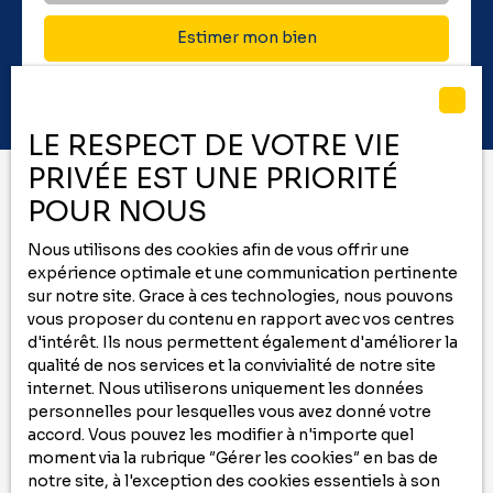
Estimer mon bien
LE RESPECT DE VOTRE VIE
PRIVÉE EST UNE PRIORITÉ
POUR NOUS
Vous ne trouvez pas
Nous utilisons des cookies afin de vous offrir une
le bien de vos rêves ?
expérience optimale et une communication pertinente
sur notre site. Grace à ces technologies, nous pouvons
Ne manquez plus aucun bien correspondant
vous proposer du contenu en rapport avec vos centres
d'intérêt. Ils nous permettent également d'améliorer la
à votre recherche
qualité de nos services et la convivialité de notre site
en vous inscrivant à
notre
alerte mail
!
internet. Nous utiliserons uniquement les données
personnelles pour lesquelles vous avez donné votre
Prénom
accord. Vous pouvez les modifier à n'importe quel
moment via la rubrique ″Gérer les cookies″ en bas de
Nom
notre site, à l'exception des cookies essentiels à son