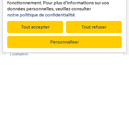
fonctionnement. Pour plus d'informations sur vos
données personnelles, veuillez consulter
Email
notre politique de confidentialité
.
Type d'offre
Tout accepter
Tout refuser
Vente
Type de bien
Personnaliser
Maison
Localisation
Poueyferré (65100)
Budget max (€)
Surface min (m²)
Pièces min
J'accepte le traitement de mes données
personnelles conformément au RGPD. Si vous ne
souhaitez pas faire l'objet de prospection