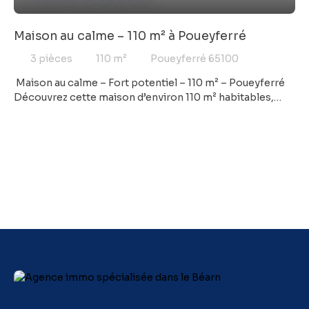
Maison au calme – 110 m² à Poueyferré
3
pièces
110
m²
Poueyferré 65100
Maison au calme – Fort potentiel – 110 m² – Poueyferré
Découvrez cette maison d’environ 110 m² habitables,
idéalement située au cœur du village de Poueyferré. Vous
profiterez d’un environnement calme et verdoyant, tout
en restant à proximité des commodités et à seulement
quelques minutes de Lourdes. La maison se développe
sur deux niveaux. À l’étage, l’espace de vie principal se
compose d’une belle pièce lumineuse ouvrant sur un
balcon avec vue sur les montagnes. Ce niveau comprend
également deux grandes chambres, une salle de bains et
des toilettes indépendantes. Le véritable atout de ce
bien réside dans son fort potentiel d’aménagement et
ses beaux volumes. Les combles sont aménageables et
offrent de belles perspectives d’agrandissement. Le rez-
de-chaussée, aujourd’hui occupé par un garage d’environ
120 m² sur sol en terre battue, pourra être entièrement