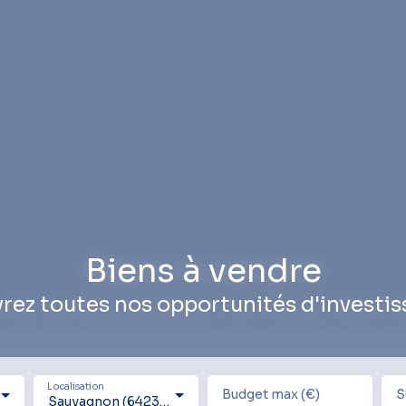
Biens à vendre
rez toutes nos opportunités d'investi
Localisation
Budget max (€)
S
Sauvagnon (64230)