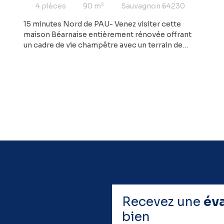
champêtre
4
pièces
90
m²
Sauvagnon 64230
15 minutes Nord de PAU- Venez visiter cette
maison Béarnaise entièrement rénovée offrant
un cadre de vie champêtre avec un terrain de
1700 m² avec vue dégagée. Vous profiterez d'un
agencement optimisé avec la possibilité
d'aménager les combles pour générer une
surface habitable supplémentaire d'environ 50
m². Offrant 3 chambres, elle sera idéale pour
accueillir votre projet de vie.
Recevez une
év
bien