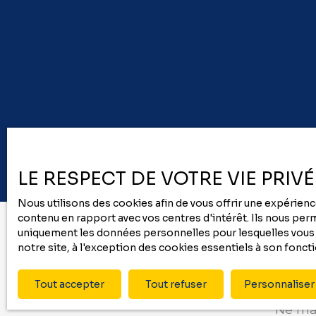
jardin complète l'ensemble avec un agréable
espace extérieur, idéal pour profiter des journées
ensoleillées. La maison comprend également un
garage avec des espaces de rangement en
mezzanine. À seulement 5 minutes à pied des
commerces de proximité (boulangerie,
pharmacie…), cette maison offre le parfait
équilibre entre le calme d’un cadre résidentiel et
la commodité d’une vie pratique au quotidien.
LE RESPECT DE VOTRE VIE PRIV
Nous utilisons des cookies afin de vous offrir une expérie
contenu en rapport avec vos centres d'intérêt. Ils nous perme
uniquement les données personnelles pour lesquelles vous a
notre site, à l'exception des cookies essentiels à son fonc
Tout accepter
Tout refuser
Personnaliser
Ne man