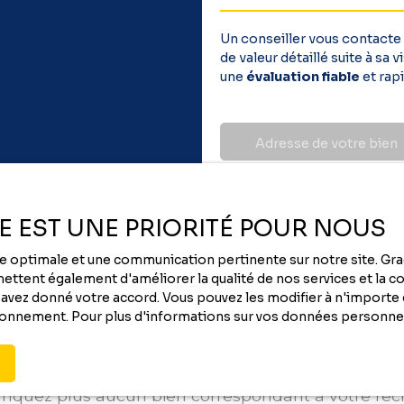
Un conseiller vous contacte
de valeur détaillé suite à sa
une
évaluation fiable
et rapi
Adresse de votre bien
ÉE EST UNE PRIORITÉ POUR NOUS
nce optimale et une communication pertinente sur notre site. G
ttent également d'améliorer la qualité de nos services et la con
vez donné votre accord. Vous pouvez les modifier à n'importe q
tionnement. Pour plus d'informations sur vos données personnel
Vous ne trouvez pas
le bien de vos rêves ?
quez plus aucun bien correspondant à votre re