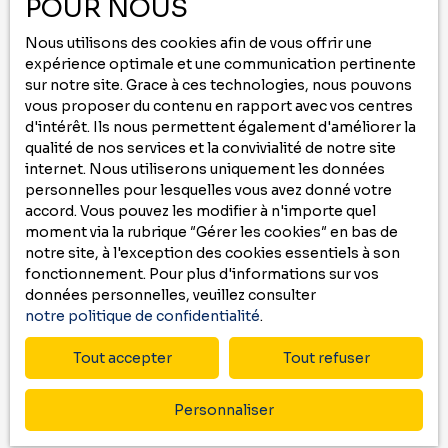
POUR NOUS
Ne manquez plus aucun bien correspondant
à votre recherche
Nous utilisons des cookies afin de vous offrir une
en vous inscrivant à
notre
alerte mail
!
expérience optimale et une communication pertinente
sur notre site. Grace à ces technologies, nous pouvons
vous proposer du contenu en rapport avec vos centres
Prénom
d'intérêt. Ils nous permettent également d'améliorer la
qualité de nos services et la convivialité de notre site
Nom
internet. Nous utiliserons uniquement les données
personnelles pour lesquelles vous avez donné votre
accord. Vous pouvez les modifier à n'importe quel
Email
moment via la rubrique ″Gérer les cookies″ en bas de
notre site, à l'exception des cookies essentiels à son
Type d'offre
Vente
fonctionnement. Pour plus d'informations sur vos
données personnelles, veuillez consulter
Type de bien
notre politique de confidentialité
.
Maison
Tout accepter
Tout refuser
Localisation
Tarsac (32400)
Personnaliser
Budget max (€)