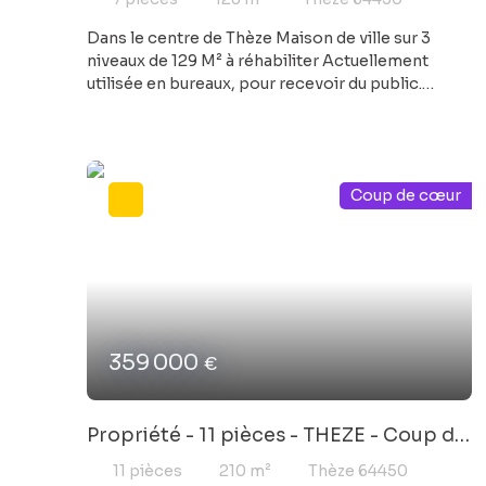
Dans le centre de Thèze Maison de ville sur 3
niveaux de 129 M² à réhabiliter Actuellement
utilisée en bureaux, pour recevoir du public.
Double vitrage, électricité aux normes, tout à
l'égout Beaucoup de possibilités : résidence
principale, maison ou appartements en location,
bureau, commerce etc.....
Coup de cœur
359 000
€
Propriété - 11 pièces - THEZE - Coup de
coeur
11
pièces
210
m²
Thèze 64450