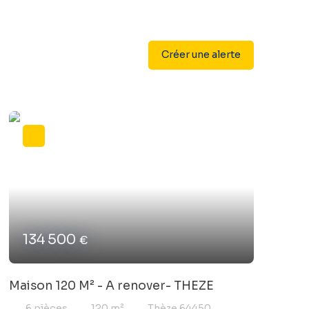
Créer une alerte
134 500
€
Maison 120 M² - A renover- THEZE
6
pièces
120
m²
Thèze 64450