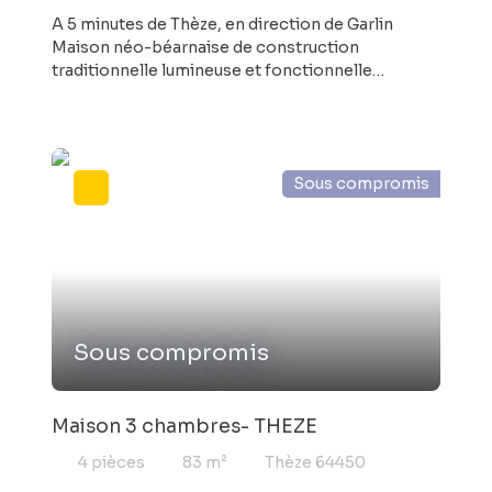
A 5 minutes de Thèze, en direction de Garlin
Maison néo-béarnaise de construction
traditionnelle lumineuse et fonctionnelle
construite dans les années 70 96 M² habitables -
séjour avec cheminée - 3 chambres - cuisine
indépendante sous-sol total et hangar en parfait
état de 115 M² idéal pour bricoler, collectionner,
Sous compromis
stocker ! Terrain de 2400 M² arboré très
agréable. Bien sur des travaux sont à prévoir pour
la remettre à votre goût !
Sous compromis
Maison 3 chambres- THEZE
4
pièces
83
m²
Thèze 64450