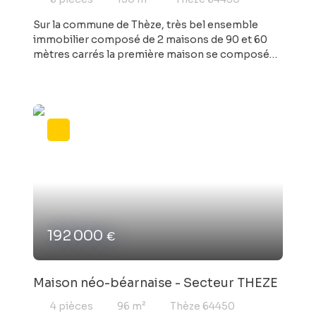
Sur la commune de Thèze, très bel ensemble
immobilier composé de 2 maisons de 90 et 60
mètres carrés la première maison se composé
d'une pièce à vivre, cuisine indépendantes, 2
chambres, salle de bains et buanderie la
deuxième, plus ancienne est composée d'un
petit salon, 2 chambres et salle d'eau. Les
maisons sont accolées mais disposent chacune
d'une entrée indépendante terrain de 1600 M²
avec un joli jardin arboré Beaucoup de
possibilités s'offrent à vous : gîte, locatif, habitat
inter-générationnel....
192 000
€
Maison néo-béarnaise - Secteur THEZE
4
pièces
96
m²
Thèze 64450