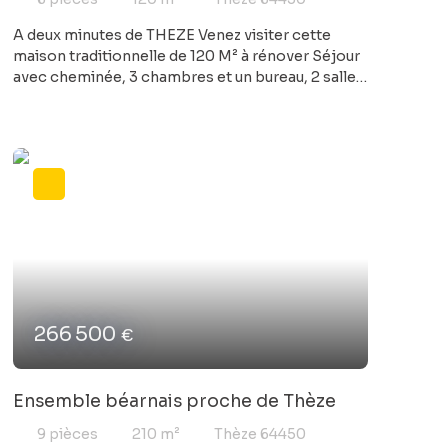
A deux minutes de THEZE Venez visiter cette
maison traditionnelle de 120 M² à rénover Séjour
avec cheminée, 3 chambres et un bureau, 2 salles
d'eau Garage et parc de 3500 M² Laissez libre
cours à votre imagination !
266 500
€
Ensemble béarnais proche de Thèze
9
pièces
210
m²
Thèze 64450