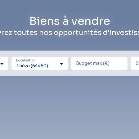
Biens à vendre
rez toutes nos opportunités d'investi
Localisation
Budget max (€)
S
Thèze (64450)