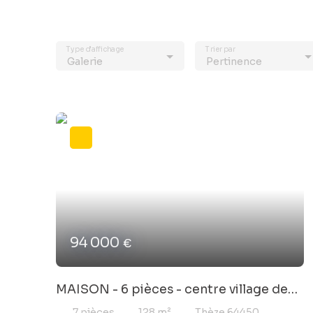
Type d'affichage
Trier par
Galerie
Pertinence
94 000
€
MAISON - 6 pièces - centre village de
THEZE
7
pièces
128
m²
Thèze 64450