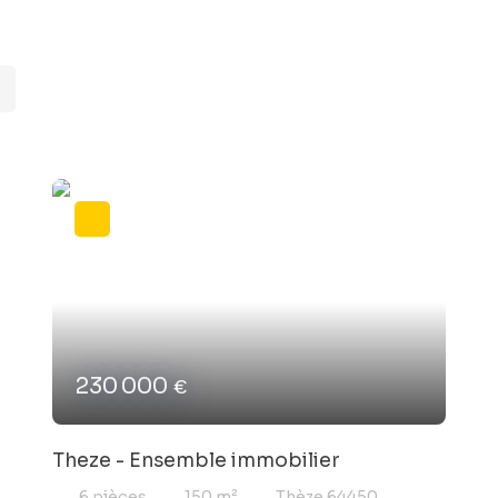
230 000
€
Theze - Ensemble immobilier
6
pièces
150
m²
Thèze 64450