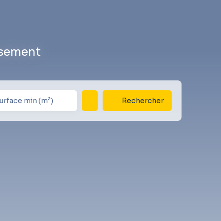
ssement
Rechercher
urface min (m²)