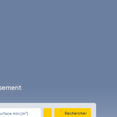
ssement
Rechercher
urface min (m²)