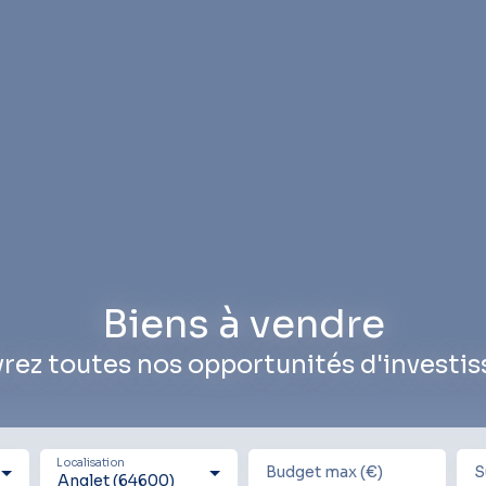
Biens à vendre
rez toutes nos opportunités d'investi
Localisation
Budget max (€)
S
Anglet (64600)