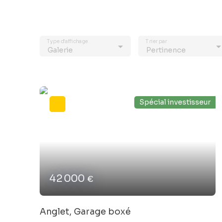
Type d'affichage
Trier par
Galerie
Pertinence
Spécial investisseur
42 000
€
Anglet, Garage boxé