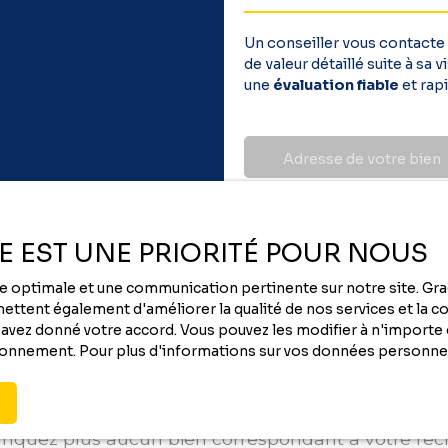
Un conseiller vous contacte
de valeur détaillé suite à sa
une
évaluation fiable
et rapi
Adresse de votre bien
ÉE EST UNE PRIORITÉ POUR NOUS
nce optimale et une communication pertinente sur notre site. G
ttent également d'améliorer la qualité de nos services et la con
vez donné votre accord. Vous pouvez les modifier à n'importe q
tionnement. Pour plus d'informations sur vos données personnel
Vous ne trouvez pas
le bien de vos rêves ?
quez plus aucun bien correspondant à votre re