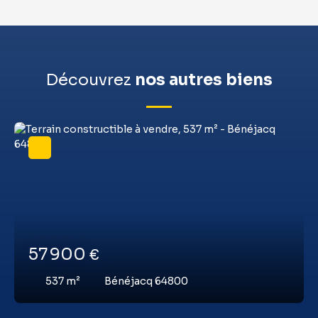
Découvrez
nos autres biens
57 900
€
537
m²
Bénéjacq 64800