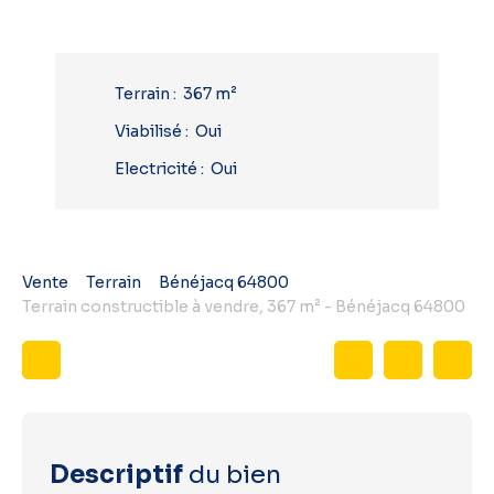
Terrain
:
367
m²
Viabilisé
:
Oui
Electricité
:
Oui
Vente
Terrain
Bénéjacq 64800
Terrain constructible à vendre, 367 m² - Bénéjacq 64800
Descriptif
du bien