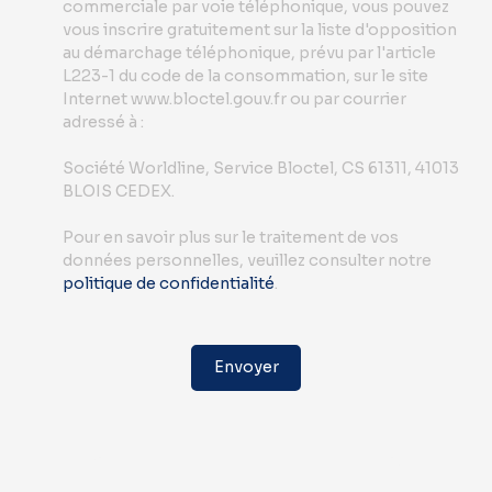
commerciale par voie téléphonique, vous pouvez
vous inscrire gratuitement sur la liste d'opposition
au démarchage téléphonique, prévu par l'article
L223-1 du code de la consommation, sur le site
Internet www.bloctel.gouv.fr ou par courrier
adressé à :
Société Worldline, Service Bloctel, CS 61311, 41013
BLOIS CEDEX.
Pour en savoir plus sur le traitement de vos
données personnelles, veuillez consulter notre
politique de confidentialité
.
Envoyer