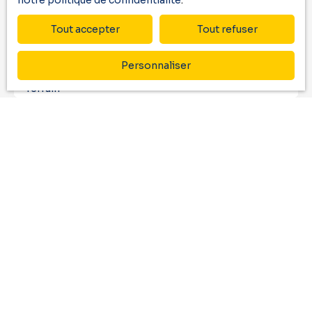
notre politique de confidentialité
.
Email
Tout accepter
Tout refuser
Type d'offre
Vente
Personnaliser
Type de bien
Terrain
Localisation
Anglet (64600)
Budget max (€)
Surface min (m²)
J'accepte le traitement de mes données
personnelles conformément au RGPD. Si vous ne
souhaitez pas faire l'objet de prospection
commerciale par voie téléphonique, vous pouvez
vous inscrire gratuitement sur la liste d'opposition
au démarchage téléphonique, prévu par l'article