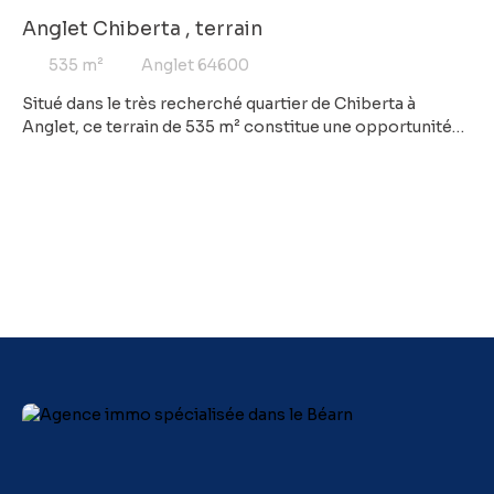
Anglet Chiberta , terrain
535
m²
Anglet 64600
Situé dans le très recherché quartier de Chiberta à
Anglet, ce terrain de 535 m² constitue une opportunité
rare pour concrétiser votre projet de construction dans
un environnement privilégié, entre océan et forêt. Vous
bénéficierez d’une emprise au sol de 120 m², offrant de
belles possibilités pour imaginer une maison
confortable et parfaitement intégrée à son cadre naturel.
L’environnement est calme, résidentiel et
particulièrement apprécié pour sa qualité de vie. À
proximité immédiate des plages, du golf et des
commodités, ce terrain allie parfaitement tranquillité et
accessibilité. Un emplacement de choix pour donner vie
à votre futur projet immobilier dans l’un des secteurs les
plus prisés de la côte basque.