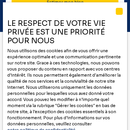
Estimer mon bien
LE RESPECT DE VOTRE VIE
PRIVÉE EST UNE PRIORITÉ
POUR NOUS
Nous utilisons des cookies afin de vous offrir une
Vous ne trouvez pas
expérience optimale et une communication pertinente
le bien de vos rêves ?
sur notre site. Grace à ces technologies, nous pouvons
vous proposer du contenu en rapport avec vos centres
d'intérêt. Ils nous permettent également d'améliorer la
Ne manquez plus aucun bien correspondant
qualité de nos services et la convivialité de notre site
à votre recherche
internet. Nous utiliserons uniquement les données
en vous inscrivant à
notre
alerte mail
!
personnelles pour lesquelles vous avez donné votre
accord. Vous pouvez les modifier à n'importe quel
Prénom
moment via la rubrique ″Gérer les cookies″ en bas de
notre site, à l'exception des cookies essentiels à son
fonctionnement. Pour plus d'informations sur vos
Nom
données personnelles, veuillez consulter