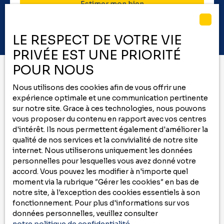
Estimer mon bien
LE RESPECT DE VOTRE VIE
PRIVÉE EST UNE PRIORITÉ
POUR NOUS
Nous utilisons des cookies afin de vous offrir une
Vous ne trouvez pas
expérience optimale et une communication pertinente
le bien de vos rêves ?
sur notre site. Grace à ces technologies, nous pouvons
vous proposer du contenu en rapport avec vos centres
d'intérêt. Ils nous permettent également d'améliorer la
Ne manquez plus aucun bien correspondant
qualité de nos services et la convivialité de notre site
à votre recherche
internet. Nous utiliserons uniquement les données
en vous inscrivant à
notre
alerte mail
!
personnelles pour lesquelles vous avez donné votre
accord. Vous pouvez les modifier à n'importe quel
Prénom
moment via la rubrique ″Gérer les cookies″ en bas de
notre site, à l'exception des cookies essentiels à son
fonctionnement. Pour plus d'informations sur vos
Nom
données personnelles, veuillez consulter