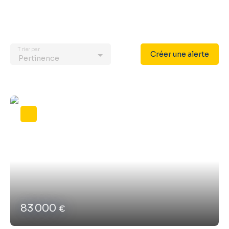
Trier par
Créer une alerte
Pertinence
83 000
€