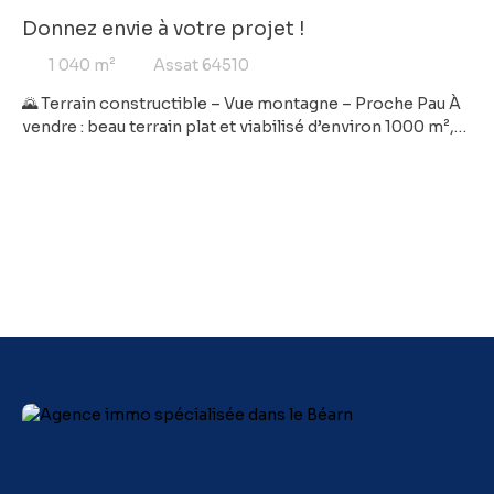
Donnez envie à votre projet !
1 040
m²
Assat 64510
🌄 Terrain constructible – Vue montagne – Proche Pau À
vendre : beau terrain plat et viabilisé d’environ 1000 m²,
hors lotissement, offrant une vue dégagée sur les
montagnes. 📍 Emplacement idéal : À seulement 15
minutes de Pau et 20 minutes de Nay 10 km de
l’autoroute Commerces, école et gare accessibles à pied
Deux crèches à moins de 10 minutes Situé dans un
secteur calme et résidentiel, ce terrain offre un cadre de
vie agréable entre campagne et proximité urbaine.
Parfait pour votre projet de construction dans un
environnement paisible et recherché. Les + :✅ Terrain
plat – facile à aménager✅ Entièrement viabilisé✅ Hors
lotissement – libre de constructeur✅ Vue montagne✅
Proche de toutes commodités 👉 À découvrir
rapidement !Contactez-nous pour plus de
renseignements et pour organiser une visite Agent
commercial COFIM - Yannick GUILLON (EI) - Tèl. : 06 28