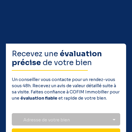
58 56 06 - RSAC PAU 794804518 Les informations sur les
risques auxquels ce bien est exposé sont disponibles sur
le site Géorisques : www. georisques. gouv. fr
Recevez une
évaluation
précise
de votre bien
Un conseiller vous contacte pour un rendez-vous
sous 48h. Recevez un avis de valeur détaillé suite à
sa visite. Faites confiance à COFIM Immobilier pour
une
évaluation fiable
et rapide de votre bien.
Adresse de votre bien