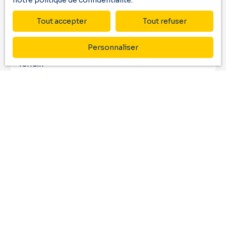
notre politique de confidentialité
.
Email
Tout accepter
Tout refuser
Type d'offre
Vente
Personnaliser
Type de bien
Terrain
Localisation
Assat (64510)
Budget max (€)
Surface min (m²)
J'accepte le traitement de mes données
personnelles conformément au RGPD. Si vous ne
souhaitez pas faire l'objet de prospection
commerciale par voie téléphonique, vous pouvez
vous inscrire gratuitement sur la liste d'opposition
au démarchage téléphonique, prévu par l'article