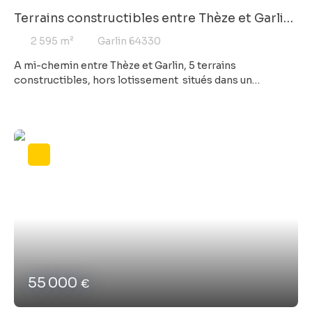
Terrains constructibles entre Thèze et Garlin
non viabilisés vue dégagée
2 595
m²
Garlin 64330
A mi-chemin entre Thèze et Garlin, 5 terrains
constructibles, hors lotissement situés dans un
environnement campagne et calme. Terrains à partir de
28 500 €, non viabilisés (viabilités en bordure), d'une
superficie entre 1699 m² et 2595 m², assainissement
individuel à prévoir, études de sol réalisées. Contactez
votre agence Cofim Garlin pour en savoir plus !
55 000
€