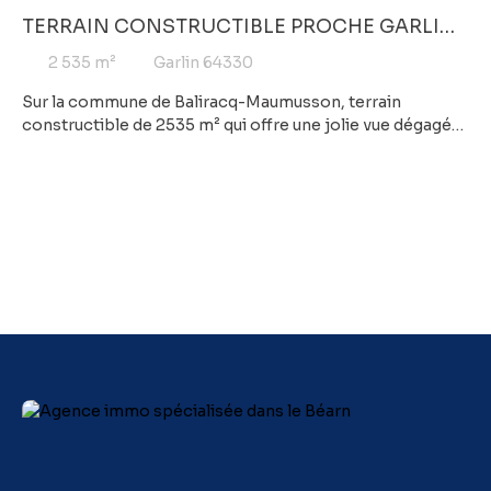
TERRAIN CONSTRUCTIBLE PROCHE GARLIN
AVEC VUE DEGAGEE
2 535
m²
Garlin 64330
Sur la commune de Baliracq-Maumusson, terrain
constructible de 2535 m² qui offre une jolie vue dégagée
sur la campagne environnante. Viabilités en bordure,
prévoir un assainissement individuel. Les études de sol
sont réalisées. Contactez votre agence COFIM GARLIN
pour en savoir plus.