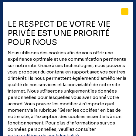
LE RESPECT DE VOTRE VIE
PRIVÉE EST UNE PRIORITÉ
POUR NOUS
Nous utilisons des cookies afin de vous offrir une
Recevez une
évaluation
expérience optimale et une communication pertinente
précise
de votre bien
sur notre site. Grace à ces technologies, nous pouvons
vous proposer du contenu en rapport avec vos centres
d'intérêt. Ils nous permettent également d'améliorer la
Un conseiller vous contacte pour un rendez-vous
qualité de nos services et la convivialité de notre site
sous 48h. Recevez un avis de valeur détaillé suite à
internet. Nous utiliserons uniquement les données
sa visite. Faites confiance à COFIM Immobilier pour
personnelles pour lesquelles vous avez donné votre
une
évaluation fiable
et rapide de votre bien.
accord. Vous pouvez les modifier à n'importe quel
moment via la rubrique ″Gérer les cookies″ en bas de
notre site, à l'exception des cookies essentiels à son
fonctionnement. Pour plus d'informations sur vos
Adresse de votre bien
données personnelles, veuillez consulter
notre politique de confidentialité
.