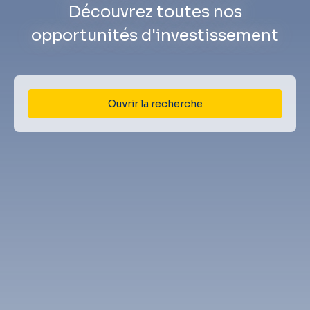
Découvrez toutes nos
opportunités d'investissement
Ouvrir la recherche
Type d'offre
Vente
Type de bien
Terrain
Localisation
Garlin (64330)
Budget max (€)
Surface min (m²)