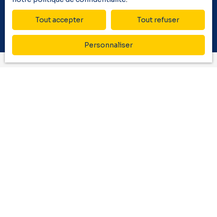
Estimer mon bien
Tout accepter
Tout refuser
Personnaliser
Vous ne trouvez pas
le bien de vos rêves ?
Ne manquez plus aucun bien correspondant
à votre recherche
en vous inscrivant à
notre
alerte mail
!
Prénom
Nom