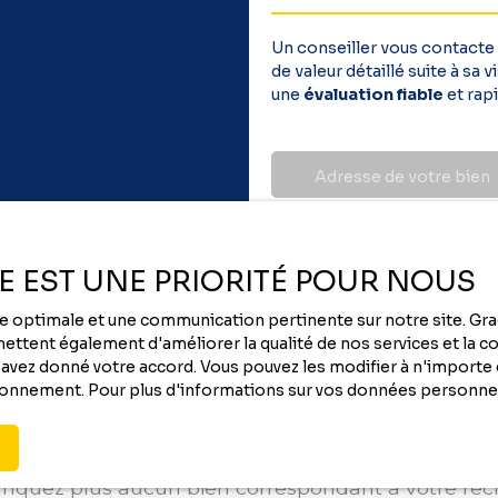
Un conseiller vous contacte
de valeur détaillé suite à sa
une
évaluation fiable
et rapi
Adresse de votre bien
ÉE EST UNE PRIORITÉ POUR NOUS
nce optimale et une communication pertinente sur notre site. G
ttent également d'améliorer la qualité de nos services et la con
vez donné votre accord. Vous pouvez les modifier à n'importe q
tionnement. Pour plus d'informations sur vos données personnel
Vous ne trouvez pas
le bien de vos rêves ?
quez plus aucun bien correspondant à votre re