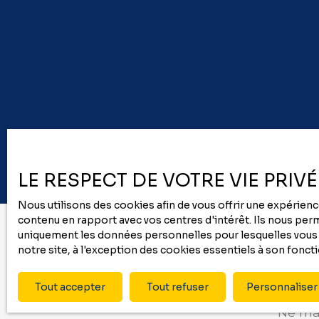
kilomètres de Pau et Tarbes, offrant le meilleur
des deux mondes : calme et accessibilitéPour
plus de renseignements ou pour organiser une
visite, contactez-nous dès aujourd’hui !
LE RESPECT DE VOTRE VIE PRIV
Nous utilisons des cookies afin de vous offrir une expérie
contenu en rapport avec vos centres d'intérêt. Ils nous perme
uniquement les données personnelles pour lesquelles vous a
notre site, à l'exception des cookies essentiels à son fonc
Tout accepter
Tout refuser
Personnaliser
Ne man