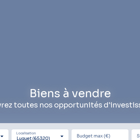
Biens à vendre
rez toutes nos opportunités d'investi
Localisation
Budget max (€)
S
Luquet (65320)