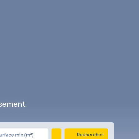
ssement
Rechercher
urface min (m²)