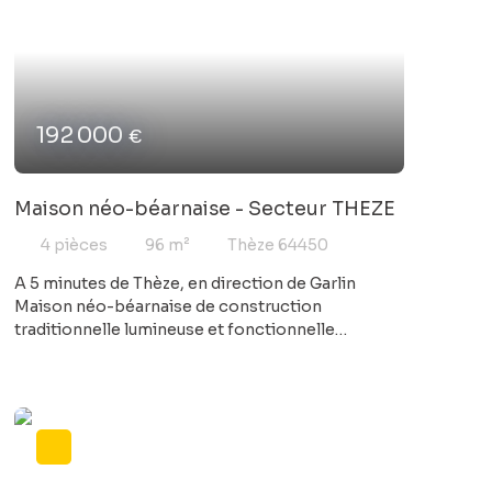
avec un joli jardin arboré Beaucoup de
possibilités s'offrent à vous : gîte, locatif, habitat
inter-générationnel....
192 000
€
Maison néo-béarnaise - Secteur THEZE
4
pièces
96
m²
Thèze 64450
A 5 minutes de Thèze, en direction de Garlin
Maison néo-béarnaise de construction
traditionnelle lumineuse et fonctionnelle
construite dans les années 70 96 M² habitables -
séjour avec cheminée - 3 chambres - cuisine
indépendante sous-sol total et hangar en parfait
état de 115 M² idéal pour bricoler, collectionner,
stocker ! Terrain de 2400 M² arboré très
agréable. Bien sur des travaux sont à prévoir pour
la remettre à votre goût !