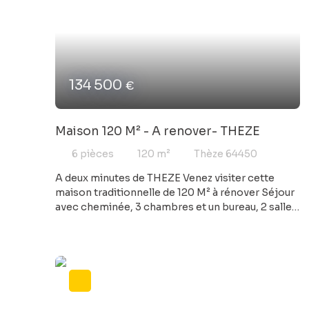
134 500
€
Maison 120 M² - A renover- THEZE
6
pièces
120
m²
Thèze 64450
A deux minutes de THEZE Venez visiter cette
maison traditionnelle de 120 M² à rénover Séjour
avec cheminée, 3 chambres et un bureau, 2 salles
d'eau Garage et parc de 3500 M² Laissez libre
cours à votre imagination !