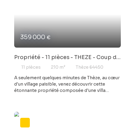
359 000
€
Propriété - 11 pièces - THEZE - Coup de
coeur
11
pièces
210
m²
Thèze 64450
A seulement quelques minutes de Thèze, au cœur
d'un village paisible, venez découvrir cette
étonnante propriété composée d'une villa
anglaise des années 20 et de sa grange béarnaise.
D'une surface de 210 m², cette villa séduit
immédiatement par sa luminosité, ses volumes
généreux, son authenticité et son cachet unique.
Elle propose 5 chambres, 2 bureaux, des pièces
de vie chaleureuses ainsi qu'une spacieuse
cuisine bien équipée. Implantée sur un magnifique