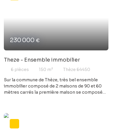
230 000
€
Theze - Ensemble immobilier
6
pièces
150
m²
Thèze 64450
Sur la commune de Thèze, très bel ensemble
immobilier composé de 2 maisons de 90 et 60
mètres carrés la première maison se composé
d'une pièce à vivre, cuisine indépendantes, 2
chambres, salle de bains et buanderie la
deuxième, plus ancienne est composée d'un
petit salon, 2 chambres et salle d'eau. Les
maisons sont accolées mais disposent chacune
d'une entrée indépendante terrain de 1600 M²