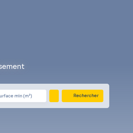
ssement
Rechercher
urface min (m²)