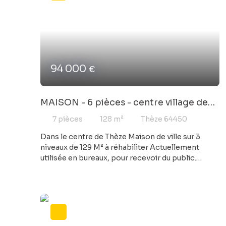
94 000
€
MAISON - 6 pièces - centre village de
THEZE
7
pièces
128
m²
Thèze 64450
Dans le centre de Thèze Maison de ville sur 3
niveaux de 129 M² à réhabiliter Actuellement
utilisée en bureaux, pour recevoir du public.
Double vitrage, électricité aux normes, tout à
l'égout Beaucoup de possibilités : résidence
principale, maison ou appartements en location,
bureau, commerce etc.....